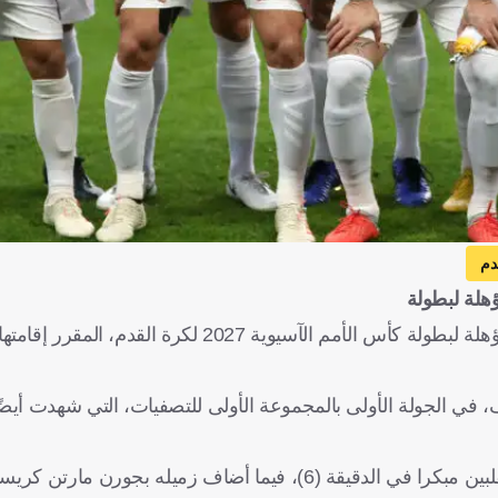
دم
ؤهلة لبطولة
اعتلى منتخب الفلبين، قمة ترتيب المجموعة الأولى بالتصفيات المؤهلة لبطولة كأس الأمم الآ
ًا (4-1) على ضيفه جزر المالديف، في الجولة الأولى بالمجموعة الأولى للتصفيات، التي شهد
وفي العاصمة مانيلا، افتتح تاباناش جفرسون، التسجيل لمنتخب الفلبين مبكرا في الدقيقة (6)، فيما أضاف ز