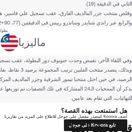
الثاني في الدقيقة (19).
والرابع عبر راندي شنايدر وساندرو رييس في الدقيقتين (77، 90+2).
بطولة
ماليزيا
وفي اللقاء الآخر، تقمص وحدت حنونوف دور البطولة، عقب تسجيل
وبذلك، يتصدر من
الرصيد، في حين احتل منتخبا تيمور الشرقية وجزر المالديف المركزي
للنهائيات، التي تقام بعد عامين.
هل استمتعت بهذه القصة؟
أضف Kooora كمصدر مفضل على جوجل للاطلاع على المزيد من تقاريرنا
قد يعجبك أيضاً
تابع Kooora على جوجل