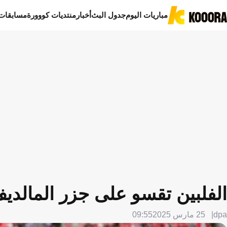
مباريات اليوم
جدول البث
أخبار
منتديات كووورة
مسابقات
الفلبين تقسو على جزر المالدي
dpa
25 مارس 2025
09:55