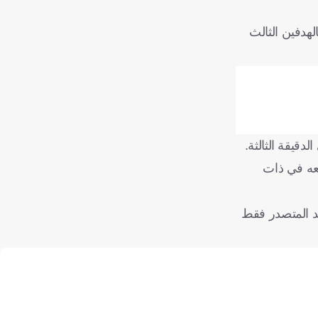
لكن المنتخب الفلبيني، ردَّ بالهدفين الثالث
قيقة الثالثة.
تساوي معه في ذات
 كل مجموعة، على أن يصعد المتصدر فقط