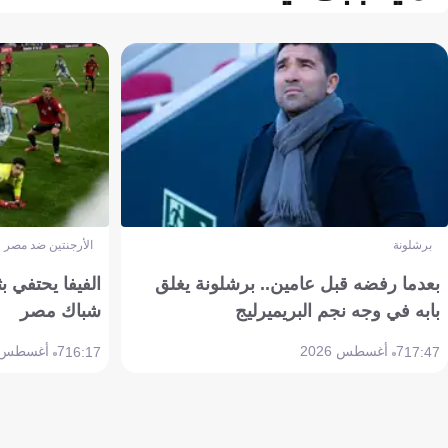
برشلونة
الأرجنتين ضد مصر
بعدما رفضه قبل عامين.. برشلونة يغلق
الفيفا يحتفي بث
بابه في وجه نجم البريميرليج
شباك مصر
7 أغسطس 2026
7 أغسطس 2026
16:17
17:47