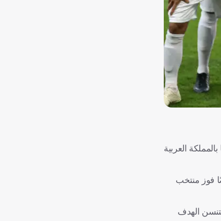
سيوية 2027 لكرة القدم، المقرر إقامتها بالمملكة العربية
ت أيضًا فوز منتخب
ميله بجورن مارتن كريستنسن الهدف