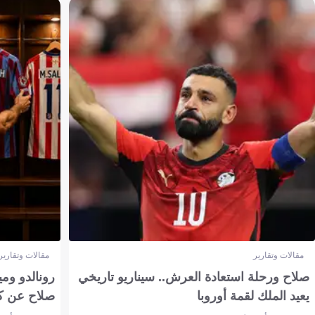
مقالات وتقارير
مقالات وتقارير
صلاح ورحلة استعادة العرش.. سيناريو تاريخي
رونالدو وم
يعيد الملك لقمة أوروبا
صلاح عن ك