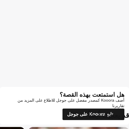
هل استمتعت بهذه القصة؟
أضف Kooora كمصدر مفضل على جوجل للاطلاع على المزيد من
تقاريرنا
قد يعجبك أيضاً
تابع Kooora على جوجل