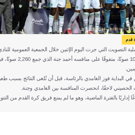
 قدم
 التصويت التي جرت اليوم الإثنين خلال الجمعية العمومية للنادي
وذكرت صحيفة "الرياضية" السعودية أن الغامدي حصل على 351
 البداية فوز الغامدي بالرئاسة، قبل أن تُلغى النتائج بسبب طعون
لحصيني لاحقًا، انحصرت المنافسة بين الغامدي وجنة.
إداريًا بالفترة الماضية، وهو ما لم يمنع فريق كرة القدم من التتو