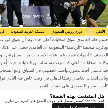
Getty Images
الأهلي
دوري روشن السعودي
المملكة العربية السعودية
كرة
حسم خالد الغامدي سباق انتخابات أهلي جدة، بعد أن تفوق في عملية
الحصيني 9 أصوات فقط رغم إعلانه الانسحاب من السباق قبل يومين.
وكانت انتخابات الأهلي قد شهدت سلسلة من التقلبات، حيث أُعلن في
قيد قائمتي أحمد معتوق وأحمد الحصيني في السباق. ومع انسحاب ا
ويأتي انتخاب الغامدي رئيسًا للأهلي في وقت عاش فيه النادي فراغًا 
كأس السوبر السعودي على حساب النصر.
هل استمتعت بهذه القصة؟
أضف Kooora كمصدر مفضل على جوجل للاطلاع على المزيد من تقاريرنا
تابع Kooora على جوجل