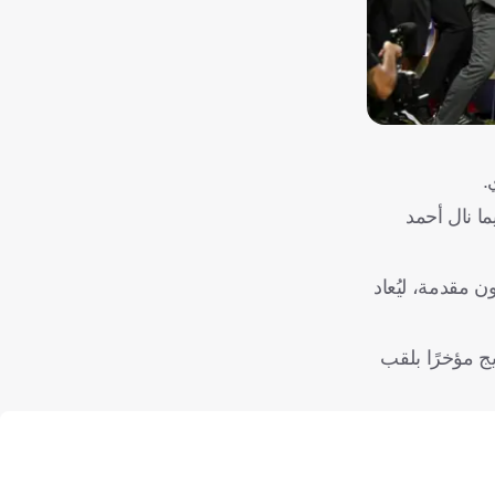
.
10, صوتًا، متفوقًا على منافسه أحمد جنة الذي جمع 2,260 صوتًا، فيما نال أحمد
 مقدمة، ليُعاد
يج مؤخرًا بلقب