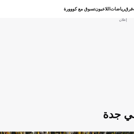
فرق
رياضات
اللاعبون
تسوق مع كووورة
إعلان
لي جدة