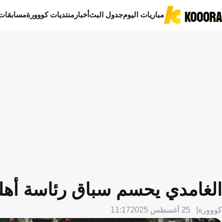
مباريات اليوم
جدول البث
أخبار
منتديات كووورة
مسابقات
الغامدي يحسم سباق رئاسة أه
كووورة
25 أغسطس 2025
11:17