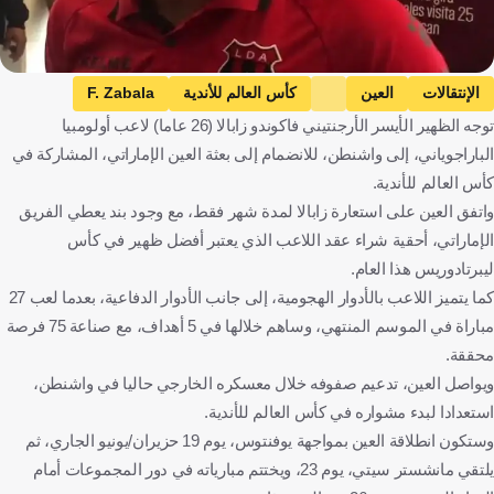
الإنتقالات
العين
كأس العالم للأندية
F. Zabala
توجه الظهير الأيسر الأرجنتيني فاكوندو زابالا (26 عاما) لاعب أولومبيا
أولمبيا
الإمارات العربية المتحدة
كرة قدم
الباراجوياني، إلى واشنطن، للانضمام إلى بعثة العين الإماراتي، المشاركة في
كأس العالم للأندية.
واتفق العين على استعارة زابالا لمدة شهر فقط، مع وجود بند يعطي الفريق
الإماراتي، أحقية شراء عقد اللاعب الذي يعتبر أفضل ظهير في كأس
ليبرتادوريس هذا العام.
كما يتميز اللاعب بالأدوار الهجومية، إلى جانب الأدوار الدفاعية، بعدما لعب 27
مباراة في الموسم المنتهي، وساهم خلالها في 5 أهداف، مع صناعة 75 فرصة
محققة.
ويواصل العين، تدعيم صفوفه خلال معسكره الخارجي حاليا في واشنطن،
استعدادا لبدء مشواره في كأس العالم للأندية.
وستكون انطلاقة العين بمواجهة يوفنتوس، يوم 19 حزيران/يونيو الجاري، ثم
يلتقي مانشستر سيتي، يوم 23، ويختتم مبارياته في دور المجموعات أمام