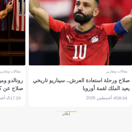
مقالات وتقارير
مقالات وتقارير
صلاح ورحلة استعادة العرش.. سيناريو تاريخي
رونالدو وم
يعيد الملك لقمة أوروبا
صلاح عن ك
6 أغسطس 2026
5 أغسطس 2026
17:29
08:04
إعلان