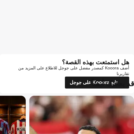
هل استمتعت بهذه القصة؟
أضف Kooora كمصدر مفضل على جوجل للاطلاع على المزيد من
تقاريرنا
قد يعجبك أيضاً
تابع Kooora على جوجل