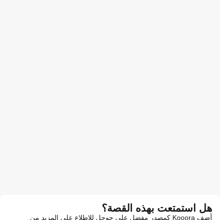
هل استمتعت بهذه القصة؟
أضف Kooora كمصدر مفضل على جوجل للاطلاع على المزيد من