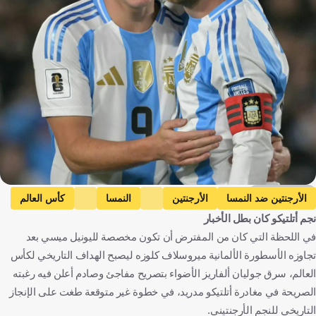
Getty Images
الأرجنتين ضد النمسا
الأرجنتين
النمسا
كأس العالم
نجم أتلتيكو كان بطل الأخبار
خوليان ألفاريز
ليونيل ميسي
الأرجنتين
النمسا
في اللحظة التي كان من المفترض أن تكون مخصصة لليونيل ميسي بعد
الولايات المتحدة
كرة قدم
تجاوزه الأسطورة الألمانية ميروسلاف كلوزه ليصبح الهداف التاريخي لكأس
العالم، سرق جوليان ألفاريز الأضواء بتصريح مفاجئ وصادم أعلن فيه رغبته
الصريحة في مغادرة أتلتيكو مدريد، في خطوة غير متوقعة طغت على الإنجاز
التاريخي للنجم الأرجنتيني.