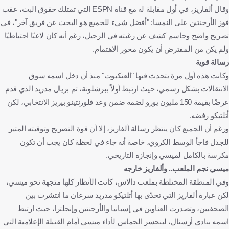
وقال ألفاريز، في أول مقابلة له مع قناة ESPN التي تمتلك حقوق البث، عقب
فوز الأرجنتين على النمسا: "أفضل شيء للجميع هو البحث عن فريق آخر"، في
تصريح واضح وحاسم كشف عن رغبته في الرحيل، رغم أنه كان لاعبًا احتياطيًا
ولم يكن من المفترض أن يكون محور الاهتمام.
رسالة قوية
وكانت هذه أول مرة يتحدث فيها "العنكبوت" منذ أن دخل اسمه سوق
الانتقالات بشكل رسمي، حيث ارتبط أولاً ببرشلونة، ثم بريال مدريد الذي قدم
عرضًا بقيمة 150 مليون يورو لضمه ضمن وعد فلورنتينو بيريز الانتخابي، لكن
أتلتيكو رفضه.
ورغم أن الجميع كان ينتظر رسالة ألفاريز، إلا أن قوة التصريح وتوقيته المثير
للجدل فاجأ الوسط الكروي، خاصة أنه جاء في لحظة كان يجب أن تكون
مكرسة بالكامل لميسي وإنجازه التاريخي.
ميسي نجم الملعب.. وألفاريز خارجه
وفي المنطقة المختلطة بملعب دالاس، كانت الأنظار كلها متجهة نحو ميسي،
لكن عبارة ألفاريز التي تحدّى بها أتلتيكو مدريد سرعان ما انتشرت بين
الصحفيين، وتصدرت العناوين في إسبانيا والأرجنتين وإنجلترا، حيث ارتبط
اسمه بنادي أرسنال، لينحسر الحماس لأداء ميسي أمام القنبلة الإعلامية التي