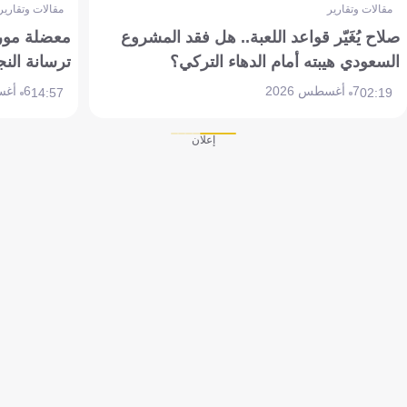
مقالات وتقارير
مقالات وتقارير
صلاح يُغَيّر قواعد اللعبة.. هل فقد المشروع
معضلة مورين
السعودي هيبته أمام الدهاء التركي؟
ترسانة النج
7 أغسطس 2026
6 أغسطس 2026
14:57
02:19
إعلان