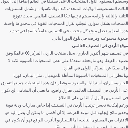
وسيضم المستوى الأول المنتخبات الأعلى تصنيفًا في العالم إضافة إلى الدول
الثلاث المستضيفة: الولايات المتحدة، كندا، والمكسيك.. وتشمل المستويات
الثانية والثالثة والرابعة سيتم ترتيبها تبعًا للتصنيف العالمي، بحيث تتوزع
المنتخبات بشكل متوازن لتجنّب تكرار المنتخبات القوية في مجموعة واحدة.
هذه المعايير تجعل موقع كل منتخب في التصنيف عاملاً حاسمًا في تحديد
صعوبة مجموعته وفرصه في بلوغ الدور التالي.
موقع الأردن في التصنيف العالمي
في تصنيف شهر أكتوبر الجاري، يحتل منتخب الأردن المركز 66 عالميًا وفق
تصنيف الفيفا، وهو ما يجعله متقدمًا على بعض المنتخبات الآسيوية لكنه لا
يزال بعيدًا عن المراكز الأولى في القارة.
وبالنظر إلى المنتخبات الآسيوية المتأهلة للمونديال، مثل اليابان، كوريا
الجنوبية، إيران، أستراليا، والسعودية، وقطر فإن هذه المنتخبات جميعها تتفوق
على الأردن في التصنيف العالمي بفارق واضح، ما يعني أن النشامى لن يكون
في المستويين الأول أو الثاني على الإطلاق.
ورغم إمكانية تحسن ترتيب الأردن في التصنيف إذا خاض مباريات ودية قوية
وحقق نتائج إيجابية قبل موعد القرعة، إلا أن أقصى ما يمكن أن يصل إليه هو
الاقتراب من المستوى الثالث، أما السيناريو الأقرب للواقع فهو أن يكون في
المستوى الرابع بين المنتخبات الأدنى تصنيفًا.