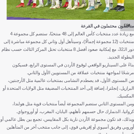
EPA
منافسون محتملون في القرعة
مع زيادة عدد منتخبات كأس العالم إلى 48 منتخبًا، ستضم كل مجموعة 4
منتخبات (12 مجموعة إجمالًا)، وسيتأهل أول وثاني كل مجموعة مباشرة إلى
دور الـ32، مع إمكانية صعود أفضل 8 منتخبات تحتل المركز الثالث حسب نظام
البطولة الجديد.
بناءً على السيناريو الواقعي لوقوع الأردن في المستوى الرابع، فسيكون
مرشحًا لمواجهة منتخبات عملاقة من المستويين الأول والثاني.
من المستوى الأول، قد يصطدم النشامى بمنتخبات عالمية مثل الأرجنتين،
البرازيل، إنجلترا، إضافة إلى أحد المنتخبات المضيفة مثل الولايات المتحدة أو
المكسيك.
ومن المستوى الثاني ستضم المجموعة أيضاً منتخبات قوية مثل هولندا،
كرواتيا، الدنمارك حال حسمهم تأهلهم، اليابان، المغرب، أو أوروجواي.
وبذلك، قد تكون مجموعة الأردن نارية بكل المقاييس، تجمع بين بطل عالمي أو
أوروبي وفريق آسيوي أو إفريقي قوي، إلى جانب منتخب آخر من المتأهلين