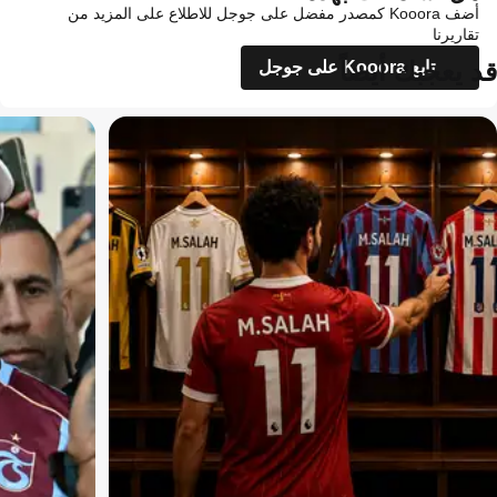
أضف Kooora كمصدر مفضل على جوجل للاطلاع على المزيد من
تقاريرنا
قد يعجبك أيضاً
تابع Kooora على جوجل