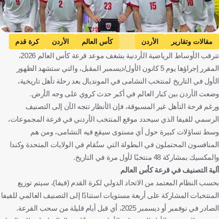
مقالات وتقارير
الأردن
كأس العالم
الأردن
كرة قدم
تترقب الأوساط الرياضية الأردنية بشغف موعد قرعة كأس العالم 2026،
المقرر إجراؤها يوم 5 كانون الأول/ديسمبر المقبل، والتي ستشهد الظهور
الأول في التاريخ لمنتخب النشامى في المونديال بعد رحلة تأهل تاريخية،
وضعت الأردن بين كبار العالم في أكبر حدث كروي على وجه الأرض.
ورغم فرحة التأهل غير المسبوقة، فإن الأنظار تتجه الآن إلى التصنيف
الرسمي للفيفا الذي سيحدد موقع المنتخب الأردني في قرعة المجموعات،
وسط تساؤلات كبيرة حول أي مستوى سيقع فيه النشامى، ومن هم
المنافسون المحتملون في البطولة التي ستُقام في الولايات المتحدة وكندا
والمكسيك بمشاركة 48 منتخبًا لأول مرة في التاريخ.
آلية التصنيف في قرعة كأس العالم
بحسب النظام المعتمد من الاتحاد الدولي لكرة القدم (فيفا)، سيتم توزيع
المنتخبات المشاركة على أربعة مستويات استنادًا إلى التصنيف العالمي للفيفا
الصادر في نوفمبر أو ديسمبر 2025، أي قبل أيام قليلة من سحب القرعة.