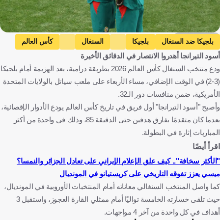
Getty Images
بلجيكا ضد السنغال
بلجيكا
السنغال
كأس العالم
أسود التيرانجا أهدروا الانتصار في الدقائق الأخيرة
كندا ضد المغرب
كندا
المغرب
هولندا ضد المغرب
ودع منتخب السنغال كأس العالم 2026 بطريقة درامية، بعد الهزيمة أمام بلجيكا
هولندا
بلجيكا
السنغال
الولايات المتحدة
كندا
(3-2) في الوقت الإضافي، مساء الأربعاء على ملعب سياتل بالولايات المتحدة
المغرب
هولندا
المكسيك
كرة قدم
الأمريكية، ضمن منافسات دور الـ32.
وأصبح "أسود التيرانجا" أول فريق في تاريخ كأس العالم يودع الأدوار الإقصائية،
بعدما كان متقدمًا بفارق هدفين حتى الدقيقة 85، وذلك في واحدة من أكثر
المباريات إثارة في البطولة.
اقرأ أيضًا
"الأكثر سخافة".. كيف علق الإعلام الإيراني على تعادل الجزائر والنمسا؟
ميسي يعزز تفوقه التاريخي على كريستيانو في المونديال
كما واصل المنتخب السنغالي معاناته أمام المنتخبات الأوروبية في المونديال،
حيث تلقى خسارته الخامسة تواليًا أمام ممثلي القارة العجوز، واستقبل 3
أهداف في كل واحدة من آخر 4 مواجهات.