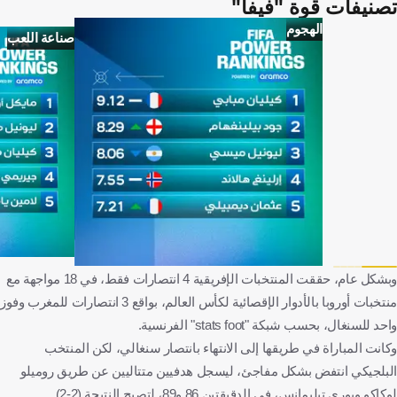
تصنيفات قوة "فيفا"
الهجوم
صناعة اللعب
وبشكل عام، حققت المنتخبات الإفريقية 4 انتصارات فقط، في 18 مواجهة مع
منتخبات أوروبا بالأدوار الإقصائية لكأس العالم، بواقع 3 انتصارات للمغرب وفوز
واحد للسنغال، بحسب شبكة "stats foot" الفرنسية.
وكانت المباراة في طريقها إلى الانتهاء بانتصار سنغالي، لكن المنتخب
البلجيكي انتفض بشكل مفاجئ، ليسجل هدفيين متتاليين عن طريق روميلو
لوكاكو ويوري تيليمانس، في الدقيقتين 86 و89، لتصبح النتيجة (2-2).