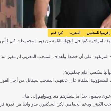
إفريقيا للمحليين
المغرب
كرة قدم
ه لمواجهة كينيا في الجولة الثانية من دور المجموعات في كأس أ
لمرتقبة، على أن خطط وأهداف المنتخب المغربي لم تتغير منذ وص
أنها ستُلعب أمام جماهيره".
جم المسؤولية الملقاة على عاتقهم، المنتخب سيقاتل من أجل الفو
عبون يعلمون جيدًا ما ينتظرهم منذ وصولهم إلى هنا".
المنتخب الكيني ودعم الجماهير. لكن السكتيوي يبدو واثقًا من قدرة 