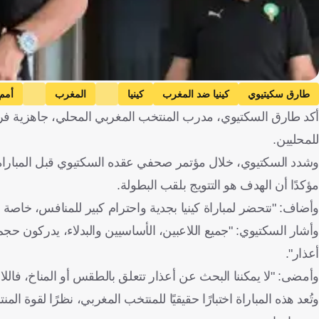
طارق سكيتيوي
كينيا ضد المغرب
كينيا
المغرب
أمم 
أكد طارق السكتيوي، مدرب المنتخب المغربي المحلي، جاهزية فريق
للمحليين.
وشدد السكتيوي، خلال مؤتمر صحفي عقده السكتيوي قبل المباراة ا
مؤكدًا أن الهدف هو التتويج بلقب البطولة.
وأضاف: "نتحضر لمباراة كينيا بجدية واحترام كبير للمنافس، خاصة و
وأشار السكتيوي: "جميع اللاعبين، الأساسيين والبدلاء، يدركون ح
أعذار".
وأمضى: "لا يمكننا البحث عن أعذار تتعلق بالطقس أو المناخ، فاللا
وتُعد هذه المباراة اختبارًا حقيقيًا للمنتخب المغربي، نظرًا لقوة 