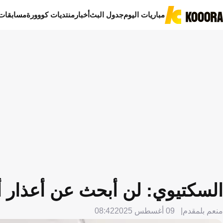
مباريات اليوم
جدول البث
أخبار
منتديات كووورة
مسابقات
السكتيوي: لن أبحث عن أعذار أم
منعم بلمقدم
09 أغسطس 2025
08:42