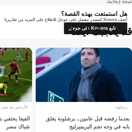
نتيجة إيجابية.
هل استمتعت بهذه القصة؟
أضف Kooora كمصدر مفضل على جوجل للاطلاع على المزيد من تقاريرنا
قد يعجبك أيضاً
تابع Kooora على جوجل
برشلونة
الأرجنتين ضد مصر
بعدما رفضه قبل عامين.. برشلونة يغلق
الفيفا يحتفي بث
بابه في وجه نجم البريميرليج
شباك مصر