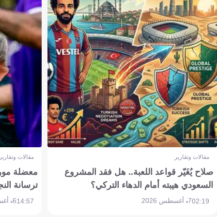
مقالات وتقارير
مقالات وتقارير
صلاح يُغَيّر قواعد اللعبة.. هل فقد المشروع
معضلة مورين
السعودي هيبته أمام الدهاء التركي؟
ترسانة النج
7 أغسطس 2026
6 أغسطس 2026
14:57
02:19