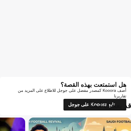
هل استمتعت بهذه القصة؟
أضف Kooora كمصدر مفضل على جوجل للاطلاع على المزيد من
تقاريرنا
قد يعجبك أيضاً
تابع Kooora على جوجل