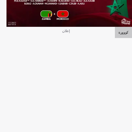
إعلان
كووورة