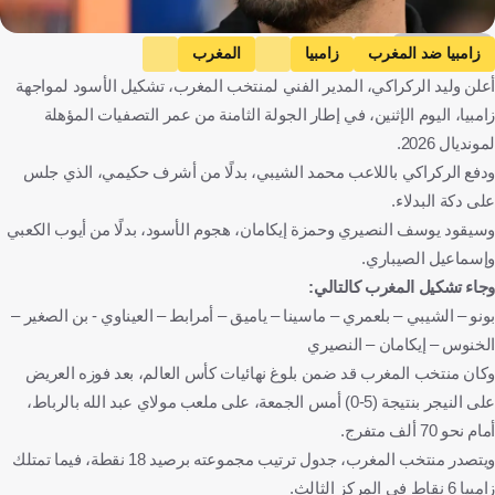
Getty Images
زامبيا ضد المغرب
زامبيا
المغرب
أعلن وليد الركراكي، المدير الفني لمنتخب المغرب، تشكيل الأسود لمواجهة
التصفيات المؤهلة لكأس العالم - إفريقيا
المغرب
كرة قدم
زامبيا، اليوم الإثنين، في إطار الجولة الثامنة من عمر التصفيات المؤهلة
لمونديال 2026.
ودفع الركراكي باللاعب محمد الشيبي، بدلًا من أشرف حكيمي، الذي جلس
على دكة البدلاء.
وسيقود يوسف النصيري وحمزة إيكامان، هجوم الأسود، بدلًا من أيوب الكعبي
وإسماعيل الصيباري.
وجاء تشكيل المغرب كالتالي:
بونو – الشيبي – بلعمري – ماسينا – ياميق – أمرابط – العيناوي - بن الصغير –
الخنوس – إيكامان – النصيري
وكان منتخب المغرب قد ضمن بلوغ نهائيات كأس العالم، بعد فوزه العريض
على النيجر بنتيجة (5-0) أمس الجمعة، على ملعب مولاي عبد الله بالرباط،
أمام نحو 70 ألف متفرج.
ويتصدر منتخب المغرب، جدول ترتيب مجموعته برصيد 18 نقطة، فيما تمتلك
زامبيا 6 نقاط في المركز الثالث.