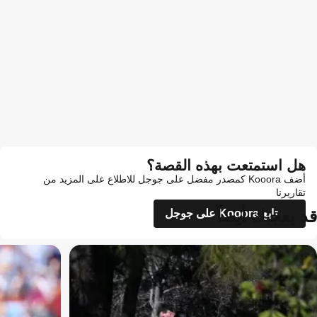
هل استمتعت بهذه القصة؟
أضف Kooora كمصدر مفضل على جوجل للاطلاع على المزيد من
تقاريرنا
قد يعجبك أيضاً
تابع Kooora على جوجل