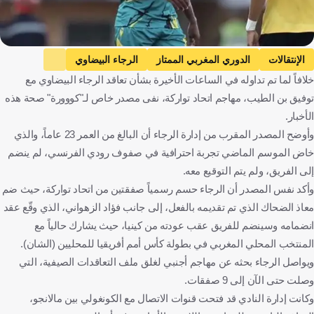
الإنتقالات
الدوري المغربي الممتاز
الرجاء البيضاوي
خلافاً لما تم تداوله في الساعات الأخيرة بشأن تعاقد الرجاء البيضاوي مع
إتحاد تواركة
توفيق بن الطيب
المغرب
كرة قدم
توفيق بن الطيب، مهاجم اتحاد تواركة، نفى مصدر خاص لـ"كووورة" صحة هذه
الأخبار.
وأوضح المصدر المقرب من إدارة الرجاء أن البالغ من العمر 23 عاماً، والذي
خاض الموسم الماضي تجربة احترافية في صفوف رودي الفرنسي، لم ينضم
إلى الفريق، ولم يتم التوقيع معه.
وأكد نفس المصدر أن الرجاء حسم رسمياً صفقتين من اتحاد تواركة، حيث ضم
معاذ الضحاك الذي تم تقديمه بالفعل، إلى جانب فؤاد الزهواني، الذي وقّع عقد
انضمامه وسينضم للفريق عقب عودته من كينيا، حيث يشارك حالياً مع
المنتخب المحلي المغربي في بطولة كأس أمم أفريقيا للمحليين (الشان).
ويواصل الرجاء بحثه عن مهاجم أجنبي لغلق ملف التعاقدات الصيفية، التي
وصلت حتى الآن إلى 9 صفقات.
وكانت إدارة النادي قد فتحت قنوات الاتصال مع الكونغولي بين مالانجو،