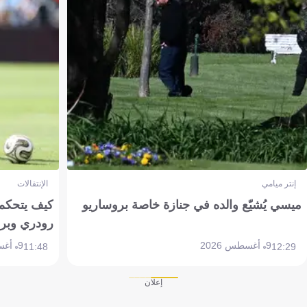
إنتر ميامي
الإنتقالات
ميسي يُشيّع والده في جنازة خاصة بروساريو
كيف يتحكم 
رودري وبر
9 أغسطس 2026
9 أغسطس 2026
11:48
12:29
إعلان