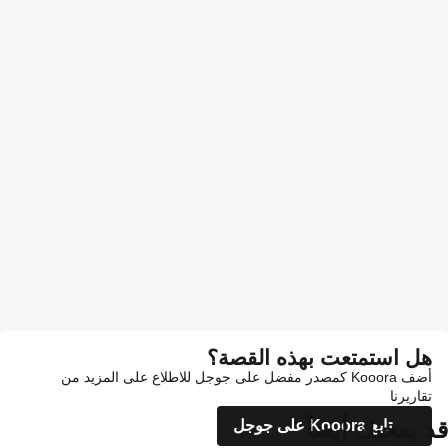
هل استمتعت بهذه القصة؟
أضف Kooora كمصدر مفضل على جوجل للاطلاع على المزيد من
تقاريرنا
قد يعجبك أيضاً
تابع Kooora على جوجل