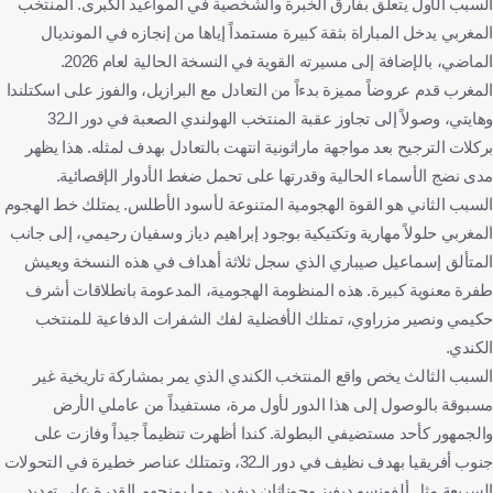
السبب الأول يتعلق بفارق الخبرة والشخصية في المواعيد الكبرى. المنتخب
المغربي يدخل المباراة بثقة كبيرة مستمداً إياها من إنجازه في المونديال
الماضي، بالإضافة إلى مسيرته القوية في النسخة الحالية لعام 2026.
المغرب قدم عروضاً مميزة بدءاً من التعادل مع البرازيل، والفوز على اسكتلندا
وهايتي، وصولاً إلى تجاوز عقبة المنتخب الهولندي الصعبة في دور الـ32
بركلات الترجيح بعد مواجهة ماراثونية انتهت بالتعادل بهدف لمثله. هذا يظهر
مدى نضج الأسماء الحالية وقدرتها على تحمل ضغط الأدوار الإقصائية.
السبب الثاني هو القوة الهجومية المتنوعة لأسود الأطلس. يمتلك خط الهجوم
المغربي حلولاً مهارية وتكتيكية بوجود إبراهيم دياز وسفيان رحيمي، إلى جانب
المتألق إسماعيل صيباري الذي سجل ثلاثة أهداف في هذه النسخة ويعيش
طفرة معنوية كبيرة. هذه المنظومة الهجومية، المدعومة بانطلاقات أشرف
حكيمي ونصير مزراوي، تمتلك الأفضلية لفك الشفرات الدفاعية للمنتخب
الكندي.
السبب الثالث يخص واقع المنتخب الكندي الذي يمر بمشاركة تاريخية غير
مسبوقة بالوصول إلى هذا الدور لأول مرة، مستفيداً من عاملي الأرض
والجمهور كأحد مستضيفي البطولة. كندا أظهرت تنظيماً جيداً وفازت على
جنوب أفريقيا بهدف نظيف في دور الـ32، وتمتلك عناصر خطيرة في التحولات
السريعة مثل ألفونسو ديفيز وجوناثان ديفيد، مما يمنحهم القدرة على تهديد