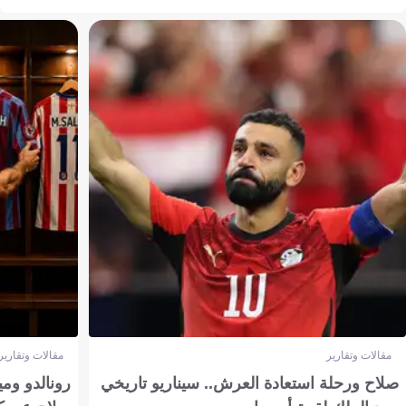
مقالات وتقارير
مقالات وتقارير
صلاح ورحلة استعادة العرش.. سيناريو تاريخي
رونالدو وم