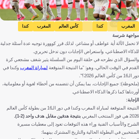
Getty Images
المغرب
كندا
كأس العالم
المغرب
كندا
مواجهة شرسة
كرة قدم
لا تحمل الآلة أية عواطف أو مشاعر، لذلك قرر كووورة توجيه عدة أسئلة جدلية
للذكاء الاصطناعي، واستعراض الإجابات دون تدخل تحريري.
والسؤال الذي نطرحه في حلقة اليوم من السلسلة يثير شغف مشجعي كرة
القدم في الوقت الحالي، وهو: "ما النتيجة المتوقعة
لمباراة المغرب
وكندا في
دور الـ16 من كأس العالم 2026؟".
(ملحوظة): جميع الإجابات، بما يمكن أن تتضمنه من أخطاء لغوية أو معلوماتية،
أوردناها كما ذكرها الذكاء الاصطناعي.
الإجابة:
النتيجة المتوقعة لمباراة المغرب وكندا في دور الـ16 من بطولة كأس العالم
2026 هي فوز المنتخب المغربي
بنتيجة هدفين مقابل هدف واحد (2-1).
الشرح والأسباب الفنية وراء هذه التوقعات تعود إلى معطيات مسيرة
المنتخبين في البطولة الحالية والتاريخ المشترك بينهما: