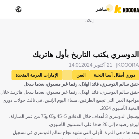
مباشر
إعلان
الدوسري يكتب التاريخ بأول هاتريك
KOOORA
21 أكتوبر 2024
14:01
دوري أبطال آسيا النخبة
العين
الإمارات العربية المتحدة
حقق سالم الدوسري، قائد الهلال، رقما غير مسبوق، بعدما سجل
الهلال
المملكة العربية السعودية
سالم الدوسري
كرة قدم
حقق سالم الدوسري، قائد الهلال، رقما غير مسبوق، بعدما سجل هاتريك خلال
مواجهة العين التي تجمع الطرفين، مساء اليوم الإثنين، في ثالث جولات دوري
النخبة الآسيوي 2024.
وسجل الدوسري 3 أهداف خلال الدقائق 5+45 و65 و75 من عمر المباراة،
ليرفع رصيده إلى 26 هدفا على المستوى الآسيوي.
وتعد هذه هي المرة الأولى التي تشهد نجاح سالم الدوسري في تسجيل