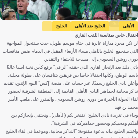
Getty Images
الأهلي
الخليج ضد الأهلي
الخليج
احتفال خاص بمناسبة اللقب القاري
دوري روشن السعودي
المملكة العربية السعودية
كرة قدم
لن تكن مجرد مباراة عابرة في ختام موسم طويل، حيث ستتحول المواجهة
التي ستجمع الخليج بالأهلي مساء الأربعاء المقبل في الدمام ضمن منافسات
دوري روشن السعودي، إلى مساحة للاحتفاء والتقدير.
يأتي ذلك بعد الإنجاز القاري الذي حققه "الراقي" برفع كأس نخبة آسيا عاليًا
باسم الوطن، وكأنها احتفالا خاصا بين فريقين يتنافسان على بطولة محلية.
وأعلن نادي الخليج رسميًا، عبر حسابه على منصة "إكس" اليوم الإثنين، تقديم
تذاكر مجانية لجماهير النادي الأهلي القادمة إلى المنطقة الشرقية لحضور
لقاء الجولة الأخيرة من دوري روشن السعودي، والمقرر على ملعب الأمير
محمد بن فهد.
وجاء في تغريدة نادي الخليج: "نفتخر بكم (الأهلي).. ونحتفي بإنجازكم بين
أهلكم ومحبيكم وبحضور جماهيركم في الشرقية".
واختتم الخليج بيانه بدعوة مفتوحة: "التذاكر مجانية، وموعدنا في لقاء الخليج