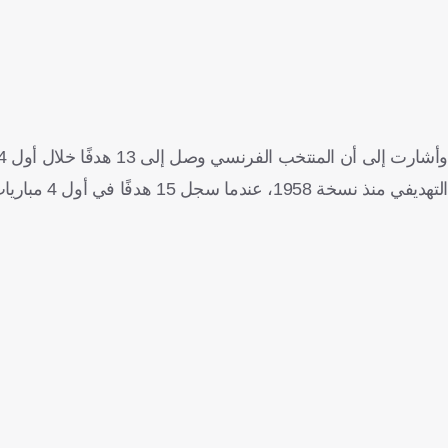
التهديفي منذ نسخة 1958، عندما سجل 15 هدفًا في أول 4 مباريات.