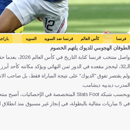
Getty Images
فرنسا
كأس العالم
فرنسا ضد السويد
السويد
باراج
الطوفان الهجومي للديوك يلتهم الخصوم
كرة قدم
الـ32، ليحجز مقعده في الدور ثمن النهائي ويؤكد مكانته كأحد أبرز المرشحين للمنافسة على اللقب.
ولم يقتصر تفوق "الديوك" على نتيجة المباراة فقط، بل صاحب الانت
المدرب ديدييه ديشامب.
في 5 مباريات متتالية بالبطولة، في إنجاز غير مسبوق منذ انطلاق المونديال.