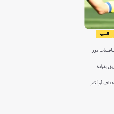
السويد
-0، صباح اليوم الأربعاء، ضمن منافسات دور
يق بقيادة
Stats Foot المتخصصة في الإحصائيات، أصبح منتخب فرنسا أول منتخب في تاريخ كأس العالم ينجح في تسجيل 3 أهداف أو أكثر