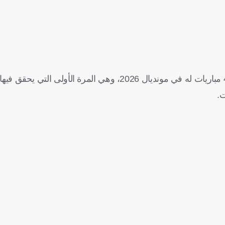
وأشارت إلى أن المنتخب الفرنسي وصل إلى 13 هدفًا خلال أول 4 مباريات له في مونديال 2026، وهي المرة 