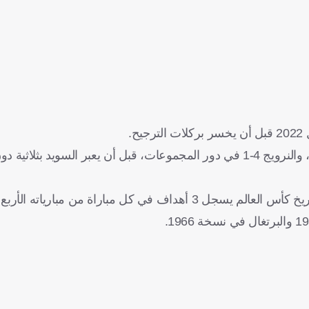
وفي النسخة الجارية، فاز على كل من السنغال 3-1، والعراق 3-0، والنرويج 4-1 في دور المجموعات، قبل أن يعبر ال
وأضافت ستاتس فوت أن فرنسا أصبحت أيضًا ثالث منتخب في تاريخ كأس العالم يسجل 3 أهداف في كل مباراة من