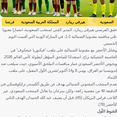
Getty Images
السعودية
هيرفي رينارد
المملكة العربية السعودية
فرنسا
حقق الفرنسي هيرفي رينارد، المدير الفني لمنتخب السعودية، انتصارا معنويا
كرة قدم
على منافسه مقدونيا الشمالية 2-1، في المباراة الودية التي أقيمت اليوم
الخميس.
وتقابل الأخضر مع مقدونيا الشمالية على ملعب "فيكتوريا جيجكوف" في
العاصمة التشيكية براج، استعدادًا للملحق المؤهل لبطولة كأس العالم 2026.
ويخوض الأخضر السعودي غمار منافسات الملحق الآسيوي، حيث سيلعب ضد
إندونيسيا ثم العراق، يومي 8 و14 أكتوبر/تشرين الأول المقبل، على ملعب
الإنماء.
تقدم المنتخب المقدوني الشمالي بهدف عن طريق ألكسندر ترايكوفسكي في
الدقيقة 40 من مقصية رائعة، ولكن سرعان ما تعادل المنتخب السعودي، عبر
اللاعب فراس البريكان (45)، قبل أن يضيف عبد الله الحمدان الهدف الثاني
للأخضر (78).
الشوط الأول