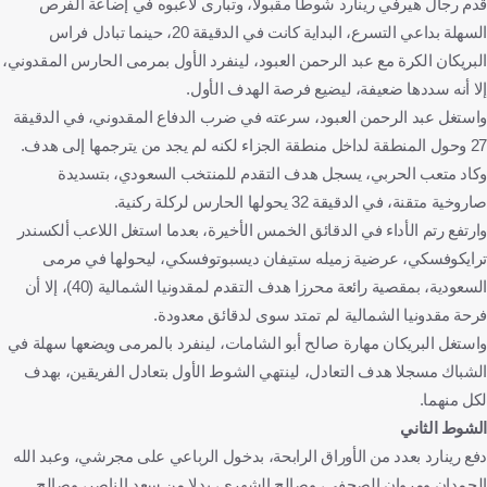
قدم رجال هيرفي رينارد شوطا مقبولا، وتبارى لاعبوه في إضاعة الفرص
السهلة بداعي التسرع، البداية كانت في الدقيقة 20، حينما تبادل فراس
البريكان الكرة مع عبد الرحمن العبود، لينفرد الأول بمرمى الحارس المقدوني،
إلا أنه سددها ضعيفة، ليضيع فرصة الهدف الأول.
واستغل عبد الرحمن العبود، سرعته في ضرب الدفاع المقدوني، في الدقيقة
27 وحول المنطقة لداخل منطقة الجزاء لكنه لم يجد من يترجمها إلى هدف.
وكاد متعب الحربي، يسجل هدف التقدم للمنتخب السعودي، بتسديدة
صاروخية متقنة، في الدقيقة 32 يحولها الحارس لركلة ركنية.
وارتفع رتم الأداء في الدقائق الخمس الأخيرة، بعدما استغل اللاعب ألكسندر
ترايكوفسكي، عرضية زميله ستيفان ديسبوتوفسكي، ليحولها في مرمى
السعودية، بمقصية رائعة محرزا هدف التقدم لمقدونيا الشمالية (40)، إلا أن
فرحة مقدونيا الشمالية لم تمتد سوى لدقائق معدودة.
واستغل البريكان مهارة صالح أبو الشامات، لينفرد بالمرمى ويضعها سهلة في
الشباك مسجلا هدف التعادل، لينتهي الشوط الأول بتعادل الفريقين، بهدف
لكل منهما.
الشوط الثاني
دفع رينارد بعدد من الأوراق الرابحة، بدخول الرباعي على مجرشي، وعبد الله
الحمدان ومروان الصحفي، وصالح الشهري، بدلا من سعد الناصر، وصالح