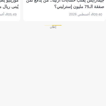
جيمارايش يقلب حسابات أرتيتا.. من يدفع ثمن
مورينيو يض
صفقة الـ75 مليون إسترليني؟
يُبنى ريال 
8 أغسطس 2026
8 أغسطس 2026
05:49
09:40
إعلان