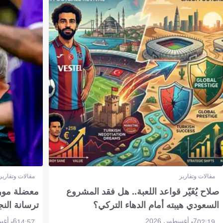
مقالات وتقارير
مقالات وتقارير
صلاح يُغَيّر قواعد اللعبة.. هل فقد المشروع
معضلة مورين
السعودي هيبته أمام الدهاء التركي؟
ترسانة النج
7 أغسطس 2026
6 أغسطس 2026
14:57
02:19