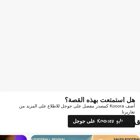
هل استمتعت بهذه القصة؟
أضف Kooora كمصدر مفضل على جوجل للاطلاع على المزيد من
تقاريرنا
قد يعجبك أيضاً
تابع Kooora على جوجل