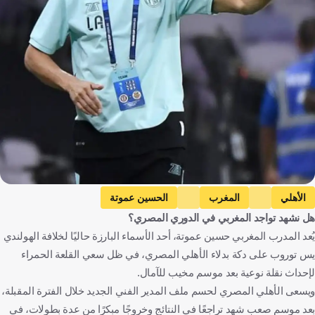
الأهلي
المغرب
الحسين عموتة
هل نشهد تواجد المغربي في الدوري المصري؟
الدوري المصري الممتاز
مصر
المغرب
الأردن
كرة قدم
يُعد المدرب المغربي حسين عموتة، أحد الأسماء البارزة حاليًا لخلافة الهولندي
يس توروب على دكة بدلاء الأهلي المصري، في ظل سعي القلعة الحمراء
لإحداث نقلة نوعية بعد موسم مخيب للآمال.
ويسعى الأهلي المصري لحسم ملف المدير الفني الجديد خلال الفترة المقبلة،
بعد موسم صعب شهد تراجعًا في النتائج وخروجًا مبكرًا من عدة بطولات، في