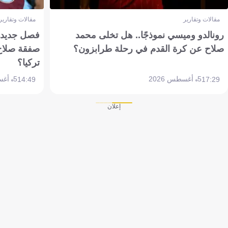
مقالات وتقارير
مقالات وتقارير
رونالدو وميسي نموذجًا.. هل تخلى محمد
فصل جديد بم
صلاح عن كرة القدم في رحلة طرابزون؟
صفقة صلاح
تركيا؟
5 أغسطس 2026
5 أغسطس 2026
14:49
17:29
إعلان