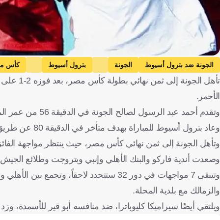
الجونة ضد بترول أسيوط
الجونة
بترول أسيوط
كأس م
الأحمر.
وتقدم أحمد عبد الرسول لصالح الجونة في الدقيقة 56 من عمر المباراة، ثم أضاف محمد النحاس، الهدف الثاني في الدقيقة 67.
وعاد بترول أسيوط للمباراة بهدف متأخر في الدقيقة 80 عن طريق محمود كمال، ولكنه لم يستطع استكمال صحوته.
وتأهل الجونة إلى ثمن نهائي كأس مصر، حيث ينتظر مواجهة الفائز م
وصعدت أندية فاركو والبنك الأهلي وإنبي وبتروجت وطلائع الجي
وتتبقى 7 مواجهات في دور 32 ستتحدد لاحقاً،
والزمالك مع بلدية المحلة.
ويلتقي أيضًا سيراميكا كليوباترا، ضد منافسه أبو قير للأسمدة، و