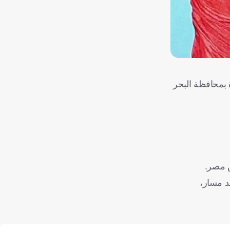
 الخميس، في دور 32 على ملعب خالد بشارة بمحافظة البحر
س مصر.
 ضد مسار،