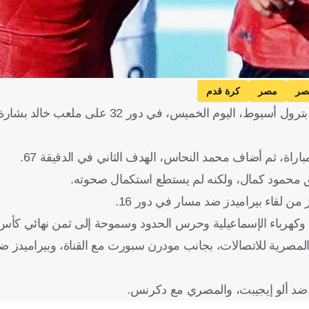
صر
مصر
كرة قدم
تأهل الجونة إلى ثمن نهائي بطولة كأس مصر، بعد فوزه 2-1 على بترول أسيوط، اليوم
ن لقاء بيراميدز ضد مسار في دور 16.
ش وكهرباء الإسماعيلية وحرس الحدود وسموحة إلى ثمن نهائي كأ
 وتجمع بين الأهلي والمصرية للاتصالات، بجانب مودرن سبورت مع القناة، وبيراميدز
زد ضد ألو إيجيبت، والمصري مع دكرنس.