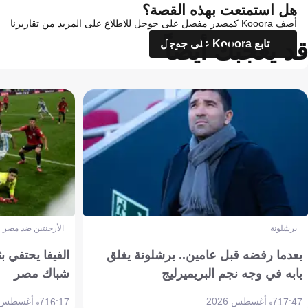
هل استمتعت بهذه القصة؟
أضف Kooora كمصدر مفضل على جوجل للاطلاع على المزيد من تقاريرنا
قد يعجبك أيضاً
تابع Kooora على جوجل
برشلونة
الأرجنتين ضد مصر
بعدما رفضه قبل عامين.. برشلونة يغلق
الفيفا يحتفي بث
بابه في وجه نجم البريميرليج
شباك مصر
7 أغسطس 2026
7 أغسطس 2026
16:17
17:47