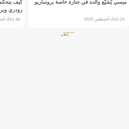
ميسي يُشيّع والده في جنازة خاصة بروساريو
كيف يتحكم 
رودري وبر
9 أغسطس 2026
9 أغسطس 2026
11:48
12:29
إعلان