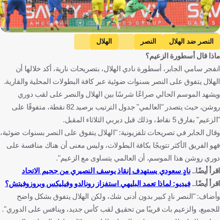
Getty Images
النصر ضد الهلال
النصر
الهلال
ماذا قال أسطورة الزعيم؟
دوري روشن السعودي
الشباب ضد النصر
الشباب
انفجر سامي الجابر، أسطورة نادي الهلال، بتصريحات نارية، أكد خلالها أن
علي البليهي
المملكة العربية السعودية
كرة قدم
الهلال يتفوق على النصر بسنوات ضوئية عبر كافة البطولات المحلية والقارية.
ويشهد الموسم الحالي صراعًا شرسًا بين الهلال والنصر على لقب دوري
روشن، حيث يتصدر "العالمي" جدول الترتيب برصيد 82 نقطة، متفوقًا على
"الزعيم" بفارق 5 نقاط، وذلك قبل ديربي الثلاثاء المقبل.
وقال الجابر في تصريحات تلفزيونية: "الهلال يتفوق على النصر بسنوات ضوئية،
فهو الفريق الأكثر تتويجًا بكافة البطولات، وليس معنى أن هناك منافسة على
دوري روشن هذا الموسم، أن العالمي يتساوى مع الزعيم".
اقرأ أيضًا..
نادٍ سعودي يستهدف إنقاذ يوسف النصيري من جحيم الاتحاد
اقرأ أيضًا..
فيديو: لماذا تعمد البليهي استفزاز رونالدو وفيليكس وبروزوفيتش؟
وأضاف: "النصر نادٍ كبير بدون أدنى شك، ولكن الهلال يتفوق بشكل واضح
للجميع، والزعيم بات قريبًا من تحقيق لقب كأس جديد، وينافس على الدوري".