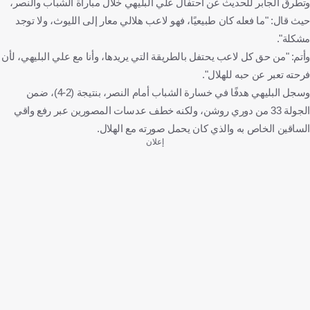
وتطرق الجابر للحديث عن احتفال علي البليهي خلال مباراة الشباب والنصر،
حيث قال: "ما فعله كان طبيعيًا، فهو لاعب هلالي معار إلى الليوث، ولا توجد
مشكلة".
وأتم: "من حق كل لاعب يحتفل بالطريقة التي يريدها، وأنا مع علي البليهي، لأن
فرحته تعبر عن حبه للهلال".
وسجل البليهي هدفًا في خسارة الشباب أمام النصر، بنتيجة (2-4)، ضمن
الجولة 33 من دوري روشن، ولكنه خطف عدسات المصورين عبر رفع واقي
الساقين الخاص به والذي كان يحمل صورته مع الهلال.
إعلان