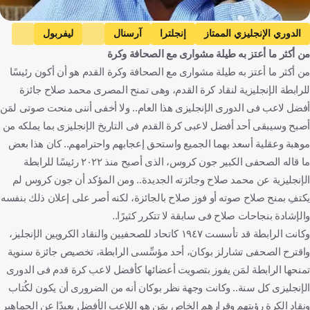
الدوري الإنجليزي الممتاز
إنجلترا
آرسنال
ليفربول
من أكثر ما أعتز به طيلة مشوارى مع الصحافة وكرة
محمد صلاح
مصر
كرة قدم
من أكثر ما أعتز به طيلة مشوارى مع الصحافة وكرة القدم هو أن أكون رئيسًا
للرابطة الإنجليزية لنقاد كرة القدم، وهى تمنح المصرى محمد صلاح جائزة
أفضل لاعب فى الدورى الإنجليزى هذا العام.. ولا أخفى أننى منحت صوتى لمَن
أصبح وسيبقى أحد أفضل لاعبى كرة القدم فى التاريخ الإنجليزى بما يملكه من
موهبة وعقلية أسعد بهما الجميع واستحق إعجابهم واحترامهم.. كان هذا بعض
ما قاله الصحفى الكبير جون كروس، الذى أصبح منذ ٢٠٢٢ رئيسًا للرابطة
الإنجليزية عن محمد صلاح وجائزته الجديدة.. ومن المؤكد أن جون كروس لم
يكتفِ بمنح صلاح صوته أو فوز صلاح بالجائزة، لكنه أصر على إعلان ذلك بنفسه
والإشادة بنجاحات صلاح فى سابقة لا تتكرر كثيرًا..
وكانت الرابطة قد تأسست ١٩٤٧ كاتحاد للصحفيين والنقاد الكرويين الإنجليز،
واقترح الصحفى تشارلز بوكان، أحد مؤسِّسى الرابطة، تخصيص جائزة سنوية
تمنحها الرابطة لمَن يفوز بتصويت أعضائها كأفضل لاعب كرة قدم فى الدورى
الإنجليزى كل سنة.. وكانت وجهة نظر بوكان أنه من الضرورى أن يكون لكُتاب
ونقاد الكرة رؤيتهم وقرارهم الخاص بمَن هو اللاعب الأفضل بعيدًا عن الجماهير