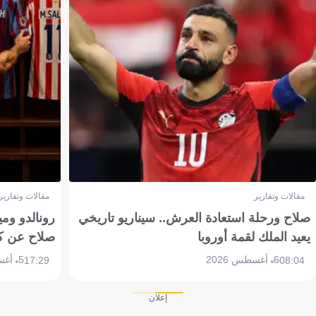
مقالات وتقارير
مقالات وتقارير
صلاح ورحلة استعادة العرش.. سيناريو تاريخي
رونالدو وم
يعيد الملك لقمة أوروبا
صلاح عن ك
6 أغسطس 2026
5 أغسطس 2026
17:29
08:04
إعلان