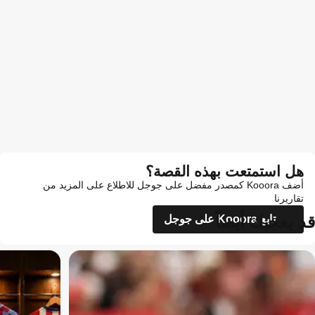
هل استمتعت بهذه القصة؟
أضف Kooora كمصدر مفضل على جوجل للاطلاع على المزيد من
تقاريرنا
قد يعجبك أيضاً
تابع Kooora على جوجل