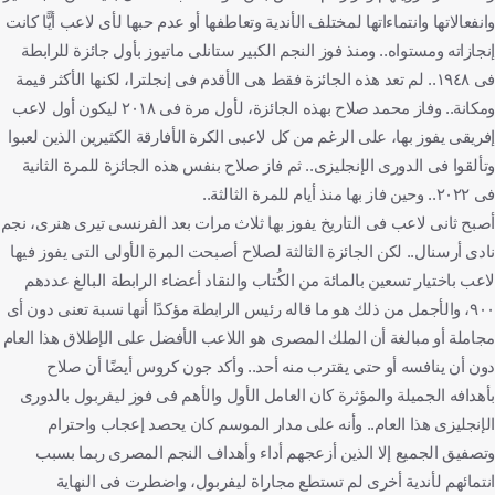
وانفعالاتها وانتماءاتها لمختلف الأندية وتعاطفها أو عدم حبها لأى لاعب أيًّا كانت
إنجازاته ومستواه.. ومنذ فوز النجم الكبير ستانلى ماتيوز بأول جائزة للرابطة
فى ١٩٤٨.. لم تعد هذه الجائزة فقط هى الأقدم فى إنجلترا، لكنها الأكثر قيمة
ومكانة.. وفاز محمد صلاح بهذه الجائزة، لأول مرة فى ٢٠١٨ ليكون أول لاعب
إفريقى يفوز بها، على الرغم من كل لاعبى الكرة الأفارقة الكثيرين الذين لعبوا
وتألقوا فى الدورى الإنجليزى.. ثم فاز صلاح بنفس هذه الجائزة للمرة الثانية
فى ٢٠٢٢.. وحين فاز بها منذ أيام للمرة الثالثة..
أصبح ثانى لاعب فى التاريخ يفوز بها ثلاث مرات بعد الفرنسى تيرى هنرى، نجم
نادى أرسنال.. لكن الجائزة الثالثة لصلاح أصبحت المرة الأولى التى يفوز فيها
لاعب باختيار تسعين بالمائة من الكُتاب والنقاد أعضاء الرابطة البالغ عددهم
٩٠٠، والأجمل من ذلك هو ما قاله رئيس الرابطة مؤكدًا أنها نسبة تعنى دون أى
مجاملة أو مبالغة أن الملك المصرى هو اللاعب الأفضل على الإطلاق هذا العام
دون أن ينافسه أو حتى يقترب منه أحد.. وأكد جون كروس أيضًا أن صلاح
بأهدافه الجميلة والمؤثرة كان العامل الأول والأهم فى فوز ليفربول بالدورى
الإنجليزى هذا العام.. وأنه على مدار الموسم كان يحصد إعجاب واحترام
وتصفيق الجميع إلا الذين أزعجهم أداء وأهداف النجم المصرى ربما بسبب
انتمائهم لأندية أخرى لم تستطع مجاراة ليفربول، واضطرت فى النهاية