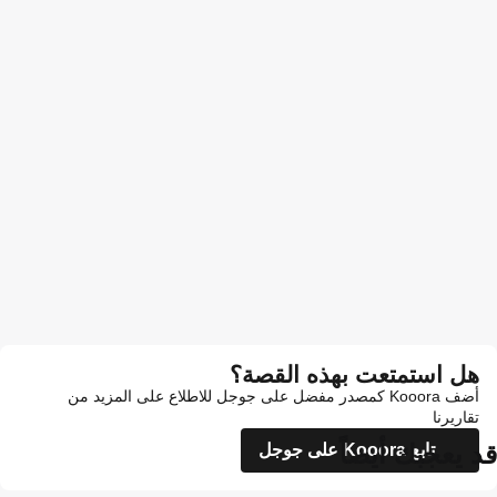
هل استمتعت بهذه القصة؟
أضف Kooora كمصدر مفضل على جوجل للاطلاع على المزيد من
تقاريرنا
قد يعجبك أيضاً
تابع Kooora على جوجل