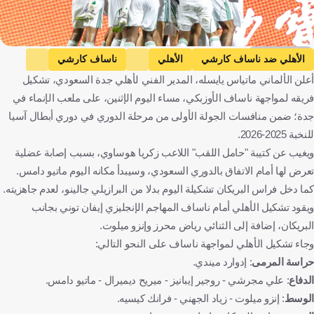
Getty Images
الأهلي ضد ناساف كارشي
الأهلي
ناساف كارشي
أعلن الألماني ماتياس يايسله، المدير الفني لأهلي جدة السعودي، تشكيل
دوري أبطال آسيا النخبة
المملكة العربية السعودية
أوزبكستان
فريقه لمواجهة ناساف الأوزبكي، مساء اليوم الإثنين، على ملعب الإنماء في
كرة قدم
جدة؛ ضمن منافسات الجولة الأولى من مرحلة الدوري في دوري أبطال آسيا
للنخبة 2025-2026.
ويغيب عن كتيبة "حامل اللقب" اللاعب زكريا هوساوي، بسبب إصابة عضلية
تعرض لها أمام الاتفاق بالدوري السعودي، وسيبدأ مكانه اليوم ماتيو دامس.
كما دخل فراس البريكان تشكيلة اليوم بدلا من البرازيلي جالينو، لعدم جاهزيته.
ويقود تشكيل الأهلي أمام ناساف المهاجم الإنجليزي إيفان توني بجانب
البريكان، إضافة إلى الثنائي رياض محرز وإنزو ميلوت.
وجاء تشكيل الأهلي لمواجهة ناساف على النحو التالي:
حراسة المرمى
: إدوارد ميندي.
الدفاع
: علي مجرشي - روجير إيبانيز - ميريح ديميرال - ماتيو دامس.
الوسط
: إنزو ميلوت - زياد الجهني - فرانك كيسيه.