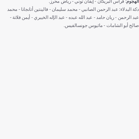
الهجوم
: فراس البريكان - إيفان توني - رياض محرز.
دكة البدلاء: عبد الرحمن الصانبي - محمد سليمان - فالينتين أتانجانا - محمد
عبد الرحمن - ريان حامد - عبد الله عبده - عبد الإله الخيبري - أيمن فلاتة -
صالح أبو الشامات - ماثيوس جونسالفيس.