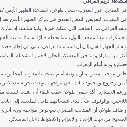
استدعاء كريم العراقي
في المقابل، قرر المدرب حلمي طولان، استدعاء الظهير الأيمن كر
في المغرب، لتعويض النقص العددي في مركز الظهير الأيمن بعد إص
معسكرات مع المنتخب الأول، مما يجعله خيارًا مناسبًا لتدعيم الج
وأشار الجهاز الفني إلى أن استدعاء العراقي، يأتي في إطار خط
أكثر من مباراة ودية في المعسكر الحالي لاختبار التشكيلة الأساس
خسارة ودية أمام المغرب
خاض منتخب مصر، مباراة ودية أمام منتخب المغرب للمحليين، على
أمين زحزوح ومحمود بنتايك، في مواجهة شهدت تجربة عدد كبير من 
ورغم الخسارة، أكد حلمي طولان عقب اللقاء أن النتيجة ليست مقياس
اللاعبين، والوقوف على مدى انسجامهم داخل الملعب، إلى جانب اختب
وأضاف طولان أن المنتخب المصري سيخوض مواجهة ودية أخرى أمام
الصحيح من حيث الإعداد والالتزام والانضباط داخل المعسكر.