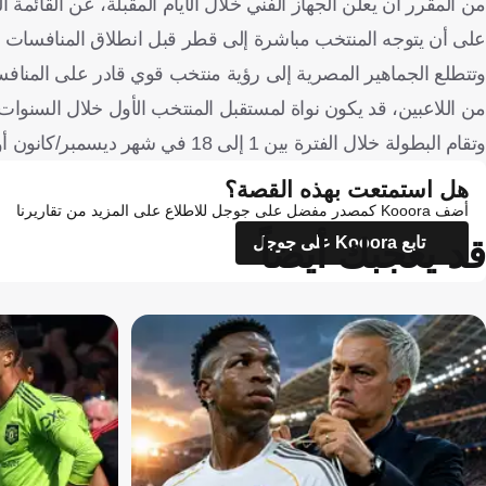
من المقرر أن يعلن الجهاز الفني خلال الأيام المقبلة، عن القائمة ا
على أن يتوجه المنتخب مباشرة إلى قطر قبل انطلاق المنافسات بأي
وتتطلع الجماهير المصرية إلى رؤية منتخب قوي قادر على المنافسة 
من اللاعبين، قد يكون نواة لمستقبل المنتخب الأول خلال السنوات 
وتقام البطولة خلال الفترة بين 1 إلى 18 في شهر ديسمبر/كانون أول المقبل في قطر.
هل استمتعت بهذه القصة؟
أضف Kooora كمصدر مفضل على جوجل للاطلاع على المزيد من تقاريرنا
قد يعجبك أيضاً
تابع Kooora على جوجل