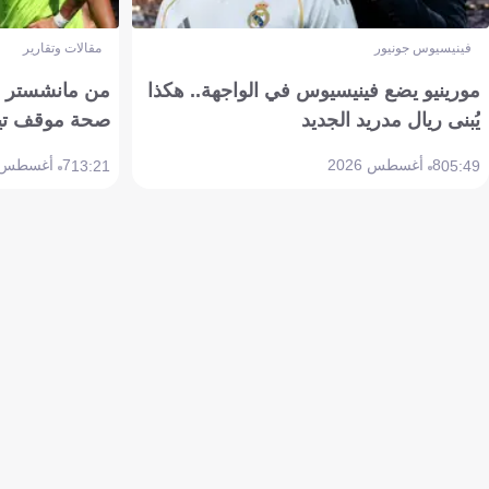
فينيسيوس جونيور
مقالات وتقارير
مورينيو يضع فينيسيوس في الواجهة.. هكذا
من مانشستر إل
يُبنى ريال مدريد الجديد
صحة موقف تين هاج 
8 أغسطس 2026
7 أغسطس 2026
13:21
05:49