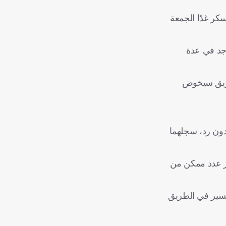
كر غدًا الجمعة
ر الأولمبي في أولمبياد طوكيو 2020 وسبق له التواجد في عدة
لفريق سيخوض
دون رد، سجلهما
بر عدد ممكن من
يسير في الطريق