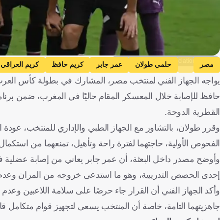
Egyptian Football Association media
مصر
حلمي طولان
عمر جابر
كريم حافظ
كريم العراقي
يواجه الجهاز الفني لمنتخب مصر، المشارك في بطولة كأس العرب،
حافظ للإصابة خلال المعسكر المقام حاليًا في المغرب، ضمن برنامج
القطرية الدوحة.
وقرر طولان، بالتشاور مع الجهاز الطبي والإداري للمنتخب، عودة 
الفحوص الأولية، حاجتهما لفترة راحة وتأهيل، تمنعهما من استكمال
وأوضح مصدر داخل البعثة، أن عمر جابر يعاني من إصابة عضلية ف
إحدى الحصص التدريبية، وهو ما استدعى خروجه من المران وعدم م
وأكد الجهاز الفني أن القرار جاء حرصًا على سلامة اللاعبين وعدم 
جاهزيتهما التامة، خاصة أن المنتخب يسعى لتجهيز قوام متكامل ق