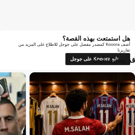
هل استمتعت بهذه القصة؟
أضف Kooora كمصدر مفضل على جوجل للاطلاع على المزيد من
تقاريرنا
قد يعجبك أيضاً
تابع Kooora على جوجل