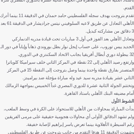
القدم.
تقدم بتروجت بهدف سجله الفلسطيني حامد حمدان في الدقيقة 11 بينما أدرك
الأهلي التعادل عن طريق لاعبه السلوفيني نيتس جراديشار في الدقيقة 61 بعد
3 دقائق من مشاركته كبديل.
وتعادل الأهلي بعد الفوز في أول 3 مباريات تحت قيادة مدربه الدنماركي
الجديد ييس توروب، على حساب إيجل نوار بطل بوروندي ذهاباً وإياباً في دور الـ
32 ببطولة دوري أبطال أفريقيا بجانب الاتحاد السكندري في الدوري.
وارتفع رصيد الأهلي إلى 22 نقطة في المركز الثاني خلف سيراميكا كلوباترا
المتصدر بفارق نقطة واحدة بينما وصل بتروجت إلى النقطة 15 في المركز
الثاني عشر بقيادة مدربه سيد عيد وله مباراة مؤجلة ضد بيراميدز.
وتختتم الجولة الثانية عشرة للدوري المصري غداً الخميس بمواجهة الزمالك
أمام مضيفه البنك الأهلي باستاد القاهرة.
الشوط الأول
بدأت المباراة بمحاولات من الأهلي للاستحواذ على الكرة في وسط الملعب،
ولم تشهد الدقائق الأولى أي محاولات هجومية حقيقية على مرمى الفريقين
رغم السيطرة الأهلاوية بينما تعرض ياسر إبراهيم لإصابة خفيفة.
وشهدت الدقيقة 11 هدفا التقدم من جانب بتروجت عن طريق الفلسطيني