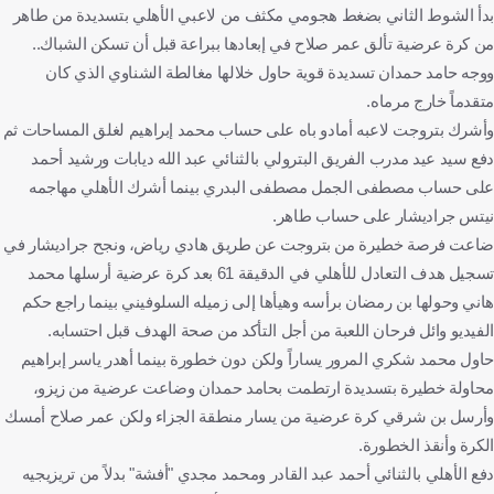
بدأ الشوط الثاني بضغط هجومي مكثف من لاعبي الأهلي بتسديدة من طاهر
من كرة عرضية تألق عمر صلاح في إبعادها ببراعة قبل أن تسكن الشباك..
ووجه حامد حمدان تسديدة قوية حاول خلالها مغالطة الشناوي الذي كان
متقدماً خارج مرماه.
وأشرك بتروجت لاعبه أمادو باه على حساب محمد إبراهيم لغلق المساحات ثم
دفع سيد عيد مدرب الفريق البترولي بالثنائي عبد الله ديابات ورشيد أحمد
على حساب مصطفى الجمل مصطفى البدري بينما أشرك الأهلي مهاجمه
نيتس جراديشار على حساب طاهر.
ضاعت فرصة خطيرة من بتروجت عن طريق هادي رياض، ونجح جراديشار في
تسجيل هدف التعادل للأهلي في الدقيقة 61 بعد كرة عرضية أرسلها محمد
هاني وحولها بن رمضان برأسه وهيأها إلى زميله السلوفيني بينما راجع حكم
الفيديو وائل فرحان اللعبة من أجل التأكد من صحة الهدف قبل احتسابه.
حاول محمد شكري المرور يساراً ولكن دون خطورة بينما أهدر ياسر إبراهيم
محاولة خطيرة بتسديدة ارتطمت بحامد حمدان وضاعت عرضية من زيزو،
وأرسل بن شرقي كرة عرضية من يسار منطقة الجزاء ولكن عمر صلاح أمسك
الكرة وأنقذ الخطورة.
دفع الأهلي بالثنائي أحمد عبد القادر ومحمد مجدي "أفشة" بدلاً من تريزيجيه