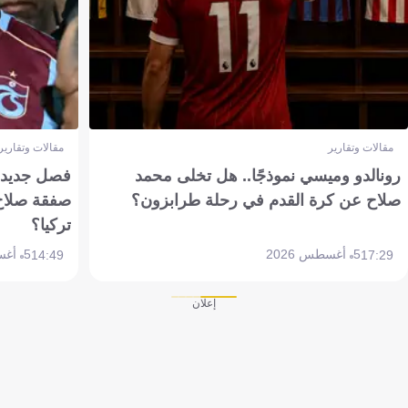
مقالات وتقارير
مقالات وتقارير
رونالدو وميسي نموذجًا.. هل تخلى محمد
فصل جديد بم
صلاح عن كرة القدم في رحلة طرابزون؟
صفقة صلاح
تركيا؟
5 أغسطس 2026
5 أغسطس 2026
14:49
17:29
إعلان