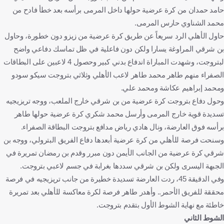
حامد حمدان من كرة عرضية حولها داخل المرمى برأسه بعد خطأ فادح من
محمد الشناوي حارس المرمى.
حاول الأهلي الرد سريعاً عن طريق كرة عرضية من زيزو دون خطورة، وحاول
بن شرقي المراوغة يسارا ولكن دون فاعلية في ظل تماسك دفاعي واضح
لبتروجت، وشهدت المباراة اندفاع بدني كبير وحصول 4 لاعبين على البطاقات
الصفراء منهم طاهر محمد طاهر لاعب الأهلي وثلاثي بتروجت سيكو سودو
ومحمد إبراهيم عكاشة ومحمد علي.
وحول دفاع بتروجت كرة عرضية من بن شرقي خارج الملعب، ووجه تريزيجيه
تسديدة قوية خارج المرمى وأرسل محمد شكري كرة عرضية حولها طاهر
برأسه فوق العارضة، ونال هادي رياض مدافع بتروجت البطاقة الصفراء.
وسنحت فرصة للأهلي من كرة عرضية أبعدها دفاع الفريق البترولي، ووجه بن
شرقي كرة عرضية من الجانب الأيمن دون مبرر وقدم بن رمضان تمريرة في
الجبهة اليسرى ولكن بن شرقي سددها بغرابة في جسم لاعبي بتروجت.
وفي الدقيقة 45، ردت العارضة تسديدة خطيرة من جانب تريزيجيه في فرصة
محققة للفريق الأحمر.. وأهدر طاهر فرصة لكرة معاكسة للأهلي بعد تمريرة
خاطئة مع نهاية الشوط الأول بتقدم بتروجت.
الشوط الثاني