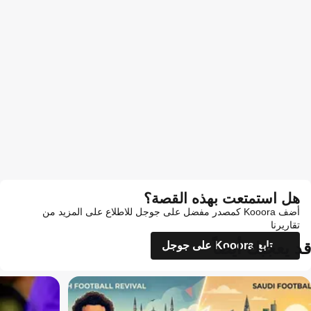
هل استمتعت بهذه القصة؟
أضف Kooora كمصدر مفضل على جوجل للاطلاع على المزيد من
تقاريرنا
قد يعجبك أيضاً
تابع Kooora على جوجل