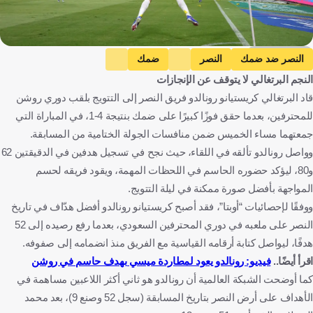
Getty Images
النصر ضد ضمك
النصر
ضمك
النجم البرتغالي لا يتوقف عن الإنجازات
دوري روشن السعودي
كريستيانو رونالدو
المملكة العربية السعودية
قاد البرتغالي كريستيانو رونالدو فريق النصر إلى التتويج بلقب دوري روشن
البرتغال
كرة قدم
للمحترفين، بعدما حقق فوزًا كبيرًا على ضمك بنتيجة 4-1، في المباراة التي
جمعتهما مساء الخميس ضمن منافسات الجولة الختامية من المسابقة.
وواصل رونالدو تألقه في اللقاء، حيث نجح في تسجيل هدفين في الدقيقتين 62
و80، ليؤكد حضوره الحاسم في اللحظات المهمة، ويقود فريقه لحسم
المواجهة بأفضل صورة ممكنة في ليلة التتويج.
ووفقًا لإحصائيات “أوبتا”، فقد أصبح كريستيانو رونالدو أفضل هدّاف في تاريخ
النصر على ملعبه في دوري المحترفين السعودي، بعدما رفع رصيده إلى 52
هدفًا، ليواصل كتابة أرقامه القياسية مع الفريق منذ انضمامه إلى صفوفه.
اقرأ أيضًا..
فيديو: رونالدو يعود لمطاردة ميسي بهدف حاسم في روشن
كما أوضحت الشبكة العالمية أن رونالدو هو ثاني أكثر اللاعبين مساهمة في
الأهداف على أرض النصر بتاريخ المسابقة (سجل 52 وصنع 9)، بعد محمد