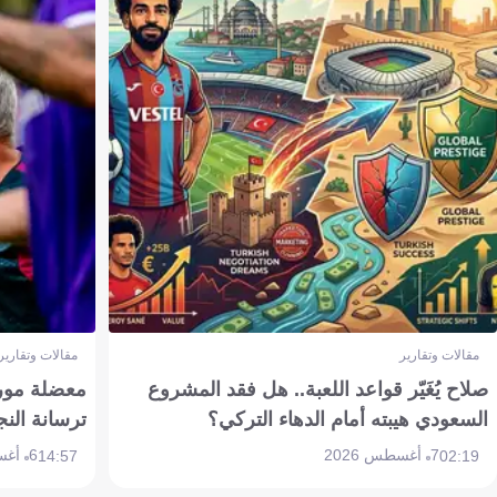
مقالات وتقارير
مقالات وتقارير
صلاح يُغَيّر قواعد اللعبة.. هل فقد المشروع
معضلة مورين
السعودي هيبته أمام الدهاء التركي؟
ترسانة النج
7 أغسطس 2026
6 أغسطس 2026
14:57
02:19