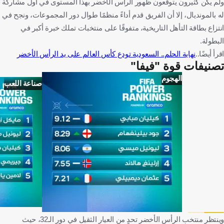
ولم يكن كثيرون يتوقعون ظهور الرأس الأخضر بهذا المستوى في أول مشاركة
له بالمونديال، إلا أن الفريق قدم أداءً منظمًا طوال دور المجموعات، ونجح في
انتزاع بطاقة التأهل التاريخية، متفوقًا على منتخبات تملك خبرة أكبر في
البطولة.
اقرأ أيضًا..
نهاية الحلم.. السعودية تودع كأس العالم على يد الرأس الأخضر
تصنيفات قوة "فيفا"
الهجوم
صناعة اللعب
وينتظر منتخب الرأس الأخضر تحدٍ من العيار الثقيل في دور الـ32، حيث