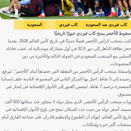
Getty Images
كاب فيردي ضد السعودية
كاب فيردي
السعودية
سقوط الأخضر يمنح كاب فيردي عبورًا تاريخيًا
كأس العالم
الرأس الأخضر
المملكة العربية السعودية
كتب منتخب الرأس الأخضر فصلًا جديدًا في تاريخ كأس العالم 2026، بعدما
الولايات المتحدة
كرة قدم
حجز بطاقة التأهل إلى دور الـ32 في أول مشاركة مونديالية له، عقب تعادله
السلبي مع المنتخب السعودي في الجولة الثالثة والأخيرة من دور
المجموعات.
واستفاد منتخب الرأس الأخضر من النقطة التي حصدها أمام "الأخضر"، ليرفع
رصيده إلى 3 نقاط، احتل بها المركز الثاني في المجموعة الثامنة خلف إسبانيا
المتصدرة برصيد 7 نقاط، ليضمن العبور إلى الأدوار الإقصائية في إنجاز غير
مسبوق.
وبات منتخب الرأس الأخضر، الذي يمثل دولة لا يتجاوز عدد سكانها 500 ألف
نسمة، أصغر دولة من حيث عدد السكان تنجح في بلوغ الأدوار الإقصائية في
تاريخ كأس العالم، ليؤكد أن الطموح والتنظيم قادران على صناعة الفارق أمام
منتخبات أكثر خبرة وإمكانات.