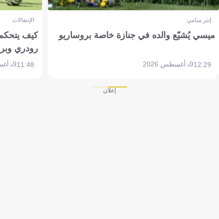
إنتر ميامي
الإنتقالات
ميسي يُشيّع والده في جنازة خاصة بروساريو
كيف يتحكم 
رودري وبر
9 أغسطس 2026
9 أغسطس 2026
11:48
12:29
إعلان