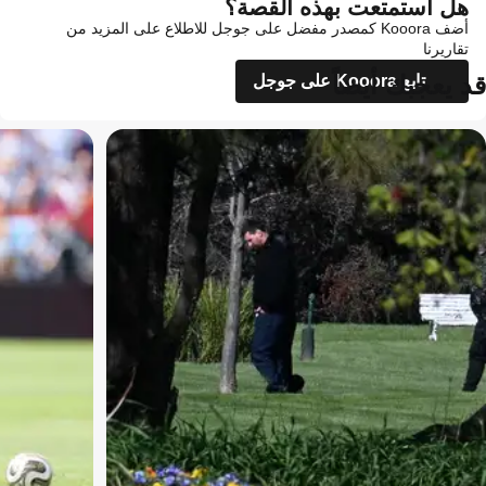
هل استمتعت بهذه القصة؟
أضف Kooora كمصدر مفضل على جوجل للاطلاع على المزيد من
تقاريرنا
قد يعجبك أيضاً
تابع Kooora على جوجل