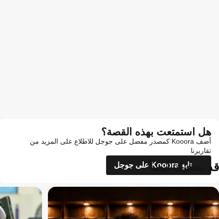
هل استمتعت بهذه القصة؟
أضف Kooora كمصدر مفضل على جوجل للاطلاع على المزيد من
تقاريرنا
قد يعجبك أيضاً
تابع Kooora على جوجل