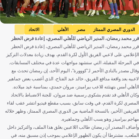
AFP
الدوري المصري الممتاز
مصر
الأهلي
الاتحاد
قرر محمد رمضان، المدير الرياضي للأهلي المصري، إعادة فرض الحظر
بيراميدز
مروان حمدي
خالد عبد الفتاح
كرة قدم
قرر محمد رمضان، المدير الرياضي للأهلي المصري، إعادة فرض الحظر
الإعلامي على لاعبي الفريق الأول لكرة القدم، بهدف زيادة معدلات التركيز
في المرحلة المقبلة، التي ستشهد مواجهات عدة في مختلف المسابقات.
وقال مصدر بالنادي الأحمر لـ"كووورة"، اليوم الأحد، إن رمضان تحدث مع
لاعبيه بعد واقعة مدافع الفريق، خالد عبد الفتاح، الذي أغضب بعض جماهير
الأهلي أمس بتهنئته للاعب بيراميدز، مروان حمدي، بمناسبة عيد ميلاده.
وكان الأهلي قد تقدم بشكوى رسمية ضد مروان، للجنة الانضباط بالاتحاد
المصري لكرة القدم، في وقت سابق، بسبب مقطع فيديو انتشر عقب لقاء
الفريقين الأخير، بالنسخة الماضية من الدوري المصري الممتاز، وظهر خلاله
مهاجم بيراميدز وهو يسب الأهلي وجماهيره.
وأضاف المصدر أن رمضان طالب اللاعبين بغلق هذا الملف، والتركيز داخل
الملعب، مشترطا أن يكون الظهور الإعلامي بموجب إذن مسبق منه، في