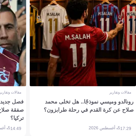
مقالات وتقارير
مقالات وتقارير
رونالدو وميسي نموذجًا.. هل تخلى محمد
فصل جديد بم
صلاح عن كرة القدم في رحلة طرابزون؟
صفقة صلاح
تركيا؟
5 أغسطس 2026
5 أغسطس 2026
14:49
17:29