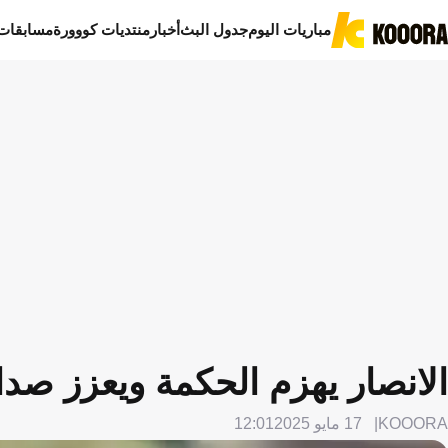
مباريات اليوم
جدول البث
أخبار
منتديات كووورة
مسابقات
الانصار يهزم الحكمة ويعزز صدا
KOOORA
17 مايو 2025
12:01