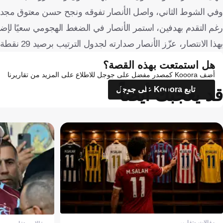
وفي الشوط الثاني، واصل الأنصار تفوقه ونجح حسن معتوق مجددًا في تسجيل الهدف الثاني عند
رغم التقدم بهدفين، استمر الأنصار في الضغط الهجومي سعيًا لإضا
بهذا الانتصار، عزّز الأنصار صدارته لجدول الترتيب برصيد 29 نقطة، فيما تجمّد رصيد الحكمة عند 15 نقطة في المركز الرابع.
هل استمتعت بهذه القصة؟
أضف Kooora كمصدر مفضل على جوجل للاطلاع على المزيد من تقاريرنا
قد يعجبك أيضاً
تابع Kooora على جوجل
مقالات وتقارير