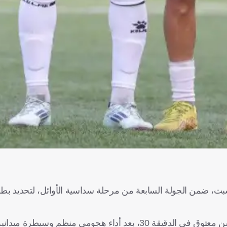
ا مهمًا على منافسه الحكمة بنتيجة 2-0، اليوم السبت، ضمن الجولة السابعة من مرحلة سداسية الأوائل، لتح
جومي منظم وسيطرة ميدانية واضحة.