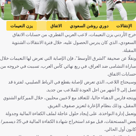
Getty Images
الإنتقالات
دوري روشن السعودي
الاتفاق
يزن النعيمات
خرج الأردني يزن النعيمات، لاعب العربي القطري، من حسابات الاتفاق
الأردن
المملكة العربية السعودية
الأردن
كرة قدم
السعودي، الذي كان يدرس الحصول عليه، خلال فترة الانتقالات الشتوية
المقبلة.
ونقلًا عن صحيفة "الشرق الأوسط"، فإن الإصابة التي تعرض لها النعيمات خلال
مباراة النشامى ضد العراق، في ربع نهائي كأس العرب، تسببت في خروجه من
حسابات الاتفاق.
وسيحتاج اللاعب، الذي تعرض لإصابة بقطع في الرباط الصليبي، لفترة قد
تصل إلى 9 أشهر من اجل العودة للملاعب من جديد.
ويتجه فارس الدهناء حاليا، للتعاقد مع لاعبين محليين، خلال الميركاتو الشتوي
المقبل، وذلك بنظام الإعارة لتعزيز صفوف الفريق.
وتعمل إدارة النواخذة، على إيجاد حلول عاجلة لملف الكفاءة المالية وجدولة
بعض المستحقات، قبل موعد استخراج شهادة الكفاءة المالية في 25 ديسمبر/
كانون أول الحالي.