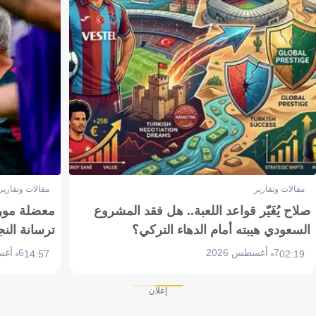
مقالات وتقارير
مقالات وتقارير
صلاح يُغَيّر قواعد اللعبة.. هل فقد المشروع
معضلة مورين
السعودي هيبته أمام الدهاء التركي؟
ترسانة النج
7 أغسطس 2026
6 أغسطس 2026
14:57
02:19
إعلان