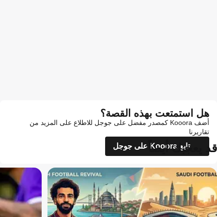
هل استمتعت بهذه القصة؟
أضف Kooora كمصدر مفضل على جوجل للاطلاع على المزيد من
تقاريرنا
قد يعجبك أيضاً
تابع Kooora على جوجل