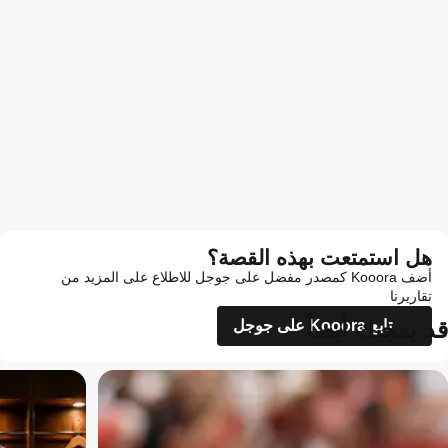
هل استمتعت بهذه القصة؟
أضف Kooora كمصدر مفضل على جوجل للاطلاع على المزيد من
تقاريرنا
قد يعجبك أيضاً
تابع Kooora على جوجل