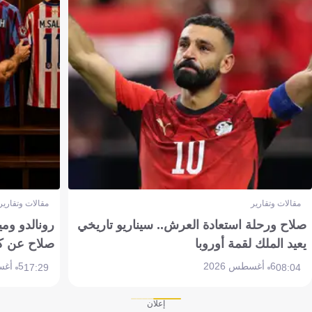
مقالات وتقارير
مقالات وتقارير
صلاح ورحلة استعادة العرش.. سيناريو تاريخي
رونالدو وم
يعيد الملك لقمة أوروبا
صلاح عن ك
6 أغسطس 2026
5 أغسطس 2026
17:29
08:04
إعلان