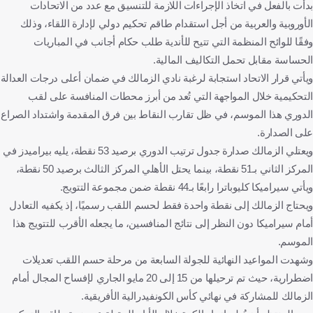
بدأت بالفعل في اتخاذ الإجراءات اللازمة للتنسيق مع عدد من الاتحادات
الأوروبية والعربية من أجل استقدام طاقم تحكيم دولي لإدارة اللقاء، وذلك
وفقًا للوائح المنظمة التي تتيح للأندية طلب حكام أجانب في المباريات
الحساسة مقابل تحمل التكاليف المالية.
ويأتي قرار الاتحاد استجابة لرغبة نادي الزمالك في ضمان أعلى درجات العدالة
التحكيمية خلال المواجهة التي تُعد من أبرز محطات المنافسة على لقب
الدوري هذا الموسم، في ظل تقارب النقاط بين فرق المقدمة واشتداد الصراع
على الصدارة.
ويعتلي الزمالك صدارة جدول ترتيب الدوري برصيد 53 نقطة، يليه بيراميدز في
المركز الثاني بـ51 نقطة، بينما يحتل الأهلي المركز الثالث برصيد 50 نقطة،
ويأتي سيراميكا كليوباترا رابعًا بـ44 نقطة ضمن مجموعة التتويج.
ويحتاج الزمالك إلى نقطة واحدة فقط لحسم اللقب رسميًا، إذ يكفيه التعادل
أمام سيراميكا دون النظر إلى نتائج المنافسين، ما يجعله الأقرب للتتويج هذا
الموسم.
وشهدت المواعيد النهائية للجولة السابعة من مرحلة حسم اللقب تعديلات
اضطرارية، حيث تم ترحيلها من 15 إلى 20 مايو الجاري لإفساح المجال أمام
الزمالك للمشاركة في نهائي كأس الكونفيدرالية الأفريقية.