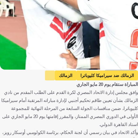
@ZSCOfficial_X
الزمالك ضد سيراميكا كليوباترا
الزمالك
المباراة ستقام يوم 20 مايو الجاري
سيراميكا كليوباترا
الدوري المصري الممتاز
مصر
وافق مجلس إدارة الاتحاد المصري لكرة القدم على الطلب المقدم من نادي
كرة قدم
الزمالك بشأن تعيين طاقم تحكيم أجنبي لإدارة مباراته المرتقبة أمام سيراميكا
كليوباترا، ضمن منافسات الجولة السابعة من المرحلة النهائية للمجموعة
الأولى في الدوري المصري الممتاز، والمقرر إقامتها يوم 20 مايو الجاري على
استاد القاهرة الدولي.
وأكد الاتحاد في بيان رسمي أن لجنة الحكام، برئاسة الكولومبي أوسكار رويز،