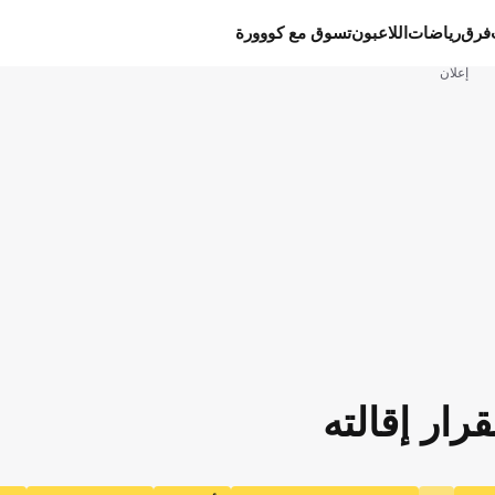
فرق
رياضات
اللاعبون
تسوق مع كووورة
إعلان
رار إقالته