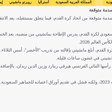
دية
المملكة العربية السعودية
أستراليا
روبرتو مانشيني
إيط
 صدمة متوقعة
كرة قدم
مة متوقعة من اتحاد كرة القدم، فيما يتعلق بمستقبله، بعد الانتق
عودي لكرة القدم، يدرس الإطاحة بمانشيني من منصبه، بعد الخسا
ة القدم، أبلغ مانشيني بإقالته من تدريب "الأخضر"، أمس الثلاثاء.
انشيني في غضون ساعات قليلة.
سها الثنائي الفرنسي هيرفي رينارد وزين الدين زيدان، بالإضافة إ
ة.