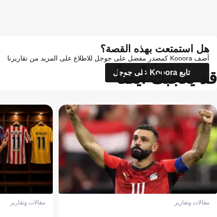
هل استمتعت بهذه القصة؟
أضف Kooora كمصدر مفضل على جوجل للاطلاع على المزيد من تقاريرنا
قد يعجبك أيضاً
تابع Kooora على جوجل
مقالات وتقارير
مقالات وتقارير