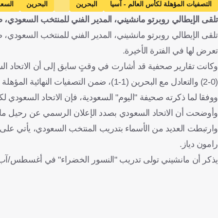
التصفيات المؤهلة لكأس العالم - آسيا
البحرين
البحرين
السعو
تلقى الإيطالي روبرتو مانشيني، المدير الفني للمنتخب السعودي،
زين الدين زيدان
فرنسا
رامون دياز
الأرجنتين
هيرفي رينارد
تلقى الإيطالي روبرتو مانشيني، المدير الفني للمنتخب السعودي، صد
تعرض لها في الفترة الأخيرة.
وكانت تقارير صحفية قد أشارت في وقتٍ سابق إلى أن الاتحاد الس
(0-2) والتعادل مع البحرين (1-1)، ضمن التصفيات النهائية المؤهلة لكأس العالم 2026.
ووفقا لما ذكرته صحيفة "اليوم" السعودية، فإن الاتحاد السعودي لكر
وأوضحت أن الاتحاد السعودي بصدد الإعلان الرسمي عن رحيل م
وارتبطت العديد من الأسماء بتدريب المنتخب السعودي، يأتي على رأ
رامون دياز.
يذكر أن مانشيني تولى تدريب "النسور الخضراء" في أغسطس/آب 2023، ولكنه فشل في تقديم أوراق اعتماده للجماهير السعودي