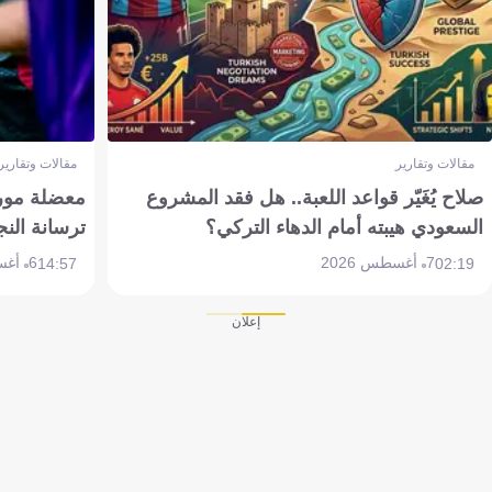
مقالات وتقارير
مقالات وتقارير
صلاح يُغَيّر قواعد اللعبة.. هل فقد المشروع
معضلة مورين
السعودي هيبته أمام الدهاء التركي؟
ترسانة النج
7 أغسطس 2026
6 أغسطس 2026
14:57
02:19
إعلان