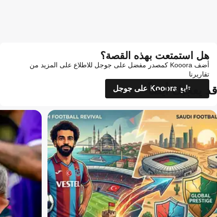
هل استمتعت بهذه القصة؟
أضف Kooora كمصدر مفضل على جوجل للاطلاع على المزيد من
تقاريرنا
قد يعجبك أيضاً
تابع Kooora على جوجل