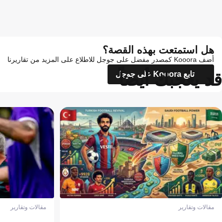
هل استمتعت بهذه القصة؟
أضف Kooora كمصدر مفضل على جوجل للاطلاع على المزيد من تقاريرنا
قد يعجبك أيضاً
تابع Kooora على جوجل
مقالات وتقارير
مقالات وتقارير