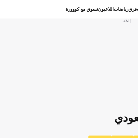
فرق
رياضات
اللاعبون
تسوق مع كووورة
إعلان
عودي