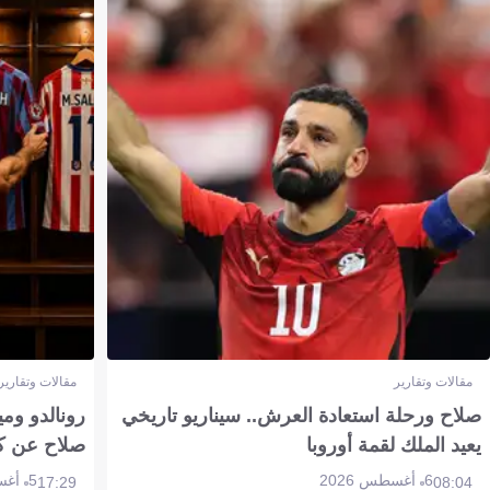
مقالات وتقارير
مقالات وتقارير
صلاح ورحلة استعادة العرش.. سيناريو تاريخي
رونالدو وم
يعيد الملك لقمة أوروبا
صلاح عن ك
6 أغسطس 2026
5 أغسطس 2026
17:29
08:04