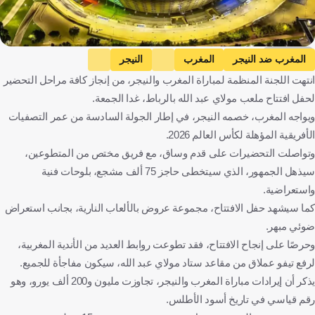
KOOORA
المغرب ضد النيجر
المغرب
النيجر
انتهت اللجنة المنظمة لمباراة المغرب والنيجر، من إنجاز كافة مراحل التحضير
التصفيات المؤهلة لكأس العالم - إفريقيا
المغرب
كرة قدم
لحفل افتتاح ملعب مولاي عبد الله بالرباط، غدا الجمعة.
ويواجه المغرب، خصمه النيجر، في إطار الجولة السادسة من عمر التصفيات
الأفريقية المؤهلة لكأس العالم 2026.
وتواصلت التحضيرات على قدم وساق، مع فريق مختص من المتطوعين،
سيذهل الجمهور، الذي سيتخطى حاجز 75 ألف مشجع، بلوحات فنية
واستعراضية.
كما سيشهد حفل الافتتاح، مجموعة عروض بالألعاب النارية، بجانب استعراض
ضوئي مبهر.
وحرصًا على إنجاح الافتتاح، فقد تطوعت روابط العديد من الأندية المغربية،
لرفع تيفو عملاق من مقاعد ستاد مولاي عبد الله، سيكون مفاجأة للجميع.
يذكر أن إيرادات مباراة المغرب والنيجر، تجاوزت مليون و200 ألف يورو، وهو
رقم قياسي في تاريخ أسود الأطلس.