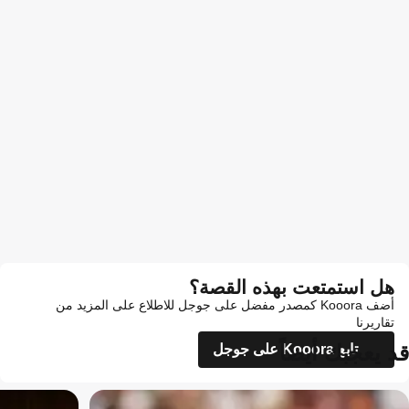
هل استمتعت بهذه القصة؟
أضف Kooora كمصدر مفضل على جوجل للاطلاع على المزيد من
تقاريرنا
قد يعجبك أيضاً
تابع Kooora على جوجل