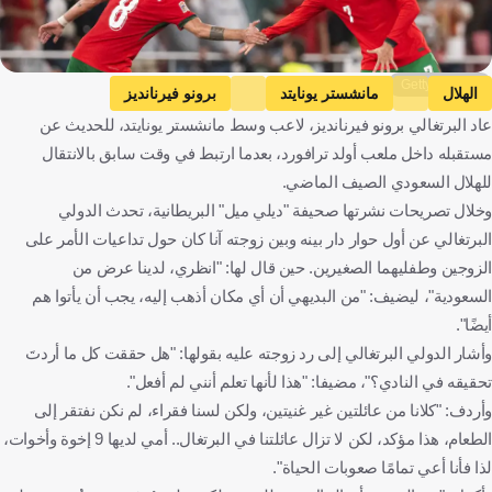
Getty Images
الهلال
مانشستر يونايتد
برونو فيرنانديز
عاد البرتغالي برونو فيرنانديز، لاعب وسط مانشستر يونايتد، للحديث عن
جورج جيسوس
المملكة العربية السعودية
إنجلترا
البرتغال
مستقبله داخل ملعب أولد ترافورد، بعدما ارتبط في وقت سابق بالانتقال
كرة قدم
للهلال السعودي الصيف الماضي.
وخلال تصريحات نشرتها صحيفة "ديلي ميل" البريطانية، تحدث الدولي
البرتغالي عن أول حوار دار بينه وبين زوجته آنا كان حول تداعيات الأمر على
الزوجين وطفليهما الصغيرين. حين قال لها: "انظري، لدينا عرض من
السعودية"، ليضيف: "من البديهي أن أي مكان أذهب إليه، يجب أن يأتوا هم
أيضًا".
وأشار الدولي البرتغالي إلى رد زوجته عليه بقولها: "هل حققت كل ما أردتَ
تحقيقه في النادي؟"، مضيفا: "هذا لأنها تعلم أنني لم أفعل".
وأردف: "كلانا من عائلتين غير غنيتين، ولكن لسنا فقراء، لم نكن نفتقر إلى
الطعام، هذا مؤكد، لكن لا تزال عائلتنا في البرتغال.. أمي لديها 9 إخوة وأخوات،
لذا فأنا أعي تمامًا صعوبات الحياة".