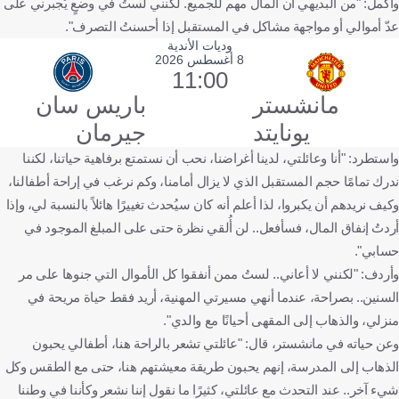
وأكمل: "من البديهي أن المال مهم للجميع. لكنني لستُ في وضعٍ يُجبرني على
عدّ أموالي أو مواجهة مشاكل في المستقبل إذا أحسنتُ التصرف".
وديات الأندية
8 أغسطس 2026
11:00
مانشستر
باريس سان
يونايتد
جيرمان
واستطرد: "أنا وعائلتي، لدينا أغراضنا، نحب أن نستمتع برفاهية حياتنا، لكننا
ندرك تمامًا حجم المستقبل الذي لا يزال أمامنا، وكم نرغب في إراحة أطفالنا،
وكيف نريدهم أن يكبروا، لذا أعلم أنه كان سيُحدث تغييرًا هائلاً بالنسبة لي، وإذا
أردتُ إنفاق المال، فسأفعل.. لن أُلقي نظرة حتى على المبلغ الموجود في
حسابي".
وأردف: "لكنني لا أعاني.. لستُ ممن أنفقوا كل الأموال التي جنوها على مر
السنين.. بصراحة، عندما أنهي مسيرتي المهنية، أريد فقط حياة مريحة في
منزلي، والذهاب إلى المقهى أحيانًا مع والدي".
وعن حياته في مانشستر، قال: "عائلتي تشعر بالراحة هنا، أطفالي يحبون
الذهاب إلى المدرسة، إنهم يحبون طريقة معيشتهم هنا، حتى مع الطقس وكل
شيء آخر.. عند التحدث مع عائلتي، كثيرًا ما نقول إننا نشعر وكأننا في وطننا