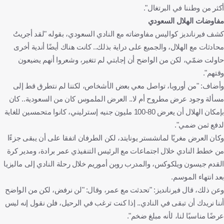
أكثر من وطننا في البرتغال".
مفاوضات الهلال السعودي
كشف فيرنانديز كواليس مفاوضاته مع النادي السعودي، بقوله "لقد أجريتُ
محادثات مع الهلال، والجميع على دراية بذلك.. كانت هناك أيضًا أندية أخرى
حاولت ضمّي، لكن من الواضح أن إجابتي لم تتغير، وشعروا أنهم يضيعون
وقتهم".
وأضاف: "من أوروبا، تواصل معي بعض الأشخاص، لكننا لم نتطرق قط إلى
مسألة وجود عرض مطروح أم لا.. العرض الملموس كان من السعودية.. كان
بإمكان الهلال أن يعرض 80-100 مليون جنيه إسترليني، كانوا متحمسين للغاية
لدفع ثمن ضمي".
وكان العرض مغريًا لمانشستر يونايتد، لكن الطرفان اتفقا على أن يبقى جزءًا
من خطط النادي خلال اجتماعات مع الرئيس التنفيذي عمر برادة، ومدير كرة
القدم جيسون ويلكوكس، والمدرب روبن أموريم خلال رحلة النادي إلى ماليزيا
بعد انتهاء الموسم.
وعن ذلك، قال فيرنانديز: "تحدثت مع عمر، وقال: "لن نرفض، لكن من الواضح
أننا نريدك أن تبقى في النادي.. إذا كنت ترغب في الرحيل، فلن نقول إنه ليس
عرضًا مناسبًا لنا، لأنه مبلغ ضخم".