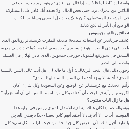
واستطرد: "لطالما قلتُ إنه إذا قال لي النادي: برونو، نريد بيعك، أنت في
الثلاثين من عمرك، نريد جني بعض المال، ولا نعتقد أنك قادر على المشاركة
في المشروع المستقبلي، كان عليّ إيجاد حلٍّ لنفسي وسأغادر، لكن من
الواضح أن الأمر لم يكن كذلك".
نصائح رونالدو وجيسوس
كشف فيرنانديز عن استعانته بنصيحة صديقه المقرب كريستيانو رونالدو، الذي
يلعب في نادي النصر، وهو نادٍ سعودي آخر يسعى لضمه، كما تحدث إلى مدربه
السابق في سبورتنج لشبونة، جورجي جيسوس، الذي غادر الهلال في الصيف
وانضم إلى النصر.
وحول ذلك، قال النجم البرتغالي: "أول ما قاله لي: هل أنت غالي الثمن بالنسبة
للنادي؟ أجبته: لا يوجد أحد غالي الثمن بالنسبة لهذا النادي".
وأتم: "تحدثتُ مع كريستيانو عن الوضع، وعن السعودية وكل شيء.. كان
لكريستيانو رأيه فيما يجب أن أفعله، وكان من المهم بالنسبة لي أن أسمع رأيه".
هل ما زال الباب مفتوحا؟
وبسؤاله عما إذا كان هناك نية لديه للانتقال لدوري روشن في نهاية هذا
الموسم، أجاب: "لا أعرف، لا أعتقد أنهم كانوا سعداء جدًا برفضي للعرض،
بالطبع، أقبل ذلك، لأن العرض كان جيدًا جدًا من حيث الراتب.. كل شيء كان