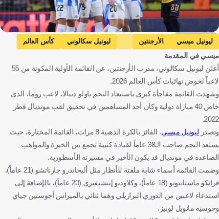
Getty Images
ليونيل ميسي
الأرجنتين
ليونيل سكالوني
كأس العالم
ميسي في المقدمة
باولو ديبالا
الأرجنتين
كرة قدم
أعلن ليونيل سكالوني، مدرب الأرجنتين، عن القائمة الأولية المكونة من 55
لاعباً لخوض نهائيات كأس العالم 2026.
وشهدت القائمة مفاجأة كبرى باستبعاد النجم باولو ديبالا، لاعب روما، الذي
خاض 40 مباراة دولية وكان أحد المساهمين في تحقيق لقب مونديال قطر
2022.
وتصدر
ليونيل ميسي
، الفائز بالكرة الذهبية 8 مرات، القائمة المختارة، حيث
يستعد النجم صاحب الـ38 عاماً لقيادة كتيبة تجمع بين الخبرة والمواهب
الصاعدة في مونديال قد يكون الأخير في مسيرته الأسطورية.
وضمت القائمة أسماء شابة ملفتة للأنظار مثل أليخاندرو جارناتشو (21 عاماً)،
فرانكو ماستانتونو (18 عاماً)، وكلاوديو إيتشيفيري (20 عاماً)، بالإضافة إلى
استدعاء لاعبين من الدوري البرازيلي وهما ثنائي بالميراس أجوستين جياي
وخوسيه مانويل لوبيز.