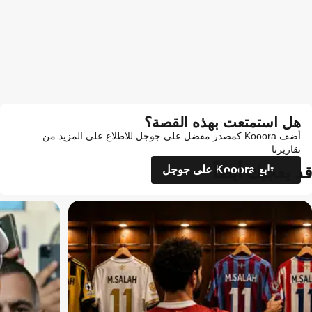
هل استمتعت بهذه القصة؟
أضف Kooora كمصدر مفضل على جوجل للاطلاع على المزيد من
تقاريرنا
قد يعجبك أيضاً
تابع Kooora على جوجل