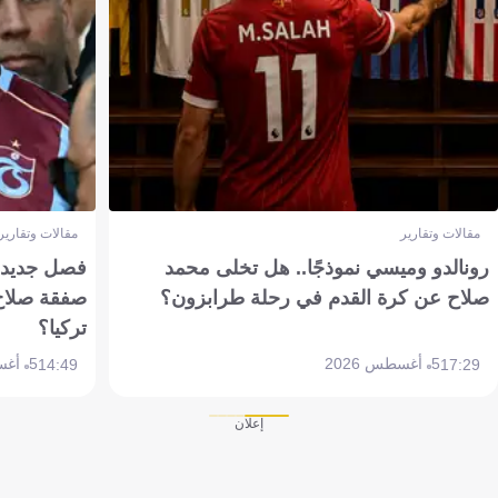
مقالات وتقارير
مقالات وتقارير
رونالدو وميسي نموذجًا.. هل تخلى محمد
فصل جديد بم
صلاح عن كرة القدم في رحلة طرابزون؟
صفقة صلاح
تركيا؟
5 أغسطس 2026
5 أغسطس 2026
14:49
17:29
إعلان