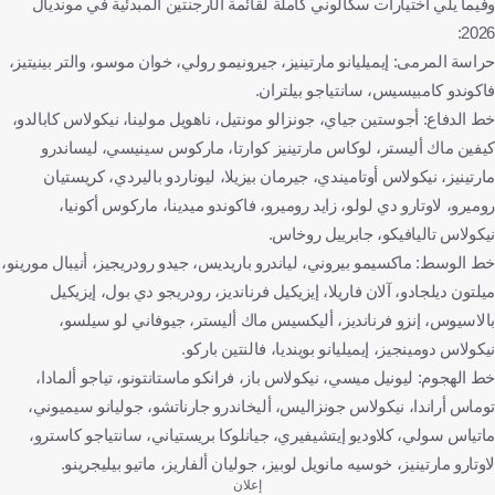
وفيما يلي اختيارات سكالوني كاملة لقائمة الأرجنتين المبدئية في مونديال
2026:
حراسة المرمى: إيميليانو مارتينيز، جيرونيمو رولي، خوان موسو، والتر بينيتيز،
فاكوندو كامبيسيس، سانتياجو بيلتران.
خط الدفاع: أجوستين جياي، جونزالو مونتيل، ناهويل مولينا، نيكولاس كابالدو،
كيفين ماك أليستر، لوكاس مارتينيز كوارتا، ماركوس سينيسي، ليساندرو
مارتينيز، نيكولاس أوتاميندي، جيرمان بيزيلا، ليوناردو باليردي، كريستيان
روميرو، لاوتارو دي لولو، زايد روميرو، فاكوندو ميدينا، ماركوس أكونيا،
نيكولاس تاليافيكو، جابرييل روخاس.
خط الوسط: ماكسيمو بيروني، لياندرو باريديس، جيدو رودريجيز، أنيبال مورينو،
ميلتون ديلجادو، آلان فاريلا، إيزيكيل فرنانديز، رودريجو دي بول، إيزيكيل
بالاسيوس، إنزو فرنانديز، أليكسيس ماك أليستر، جيوفاني لو سيلسو،
نيكولاس دومينجيز، إيميليانو بوينديا، فالنتين باركو.
خط الهجوم: ليونيل ميسي، نيكولاس باز، فرانكو ماستانتونو، تياجو ألمادا،
توماس أراندا، نيكولاس جونزاليس، أليخاندرو جارناتشو، جوليانو سيميوني،
ماتياس سولي، كلاوديو إيتشيفيري، جيانلوكا بريستياني، سانتياجو كاسترو،
لاوتارو مارتينيز، خوسيه مانويل لوبيز، جوليان ألفاريز، ماتيو بيليجرينو.
إعلان