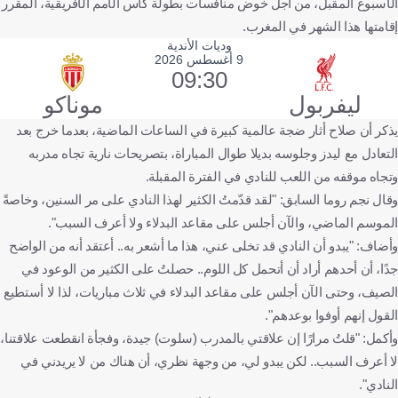
الأسبوع المقبل، من أجل خوض منافسات بطولة كأس الأمم الأفريقية، المقرر
إقامتها هذا الشهر في المغرب.
وديات الأندية
9 أغسطس 2026
09:30
ليفربول
موناكو
يذكر أن صلاح أثار ضجة عالمية كبيرة في الساعات الماضية، بعدما خرج بعد
التعادل مع ليدز وجلوسه بديلا طوال المباراة، بتصريحات نارية تجاه مدربه
وتجاه موقفه من اللعب للنادي في الفترة المقبلة.
وقال نجم روما السابق: "لقد قدّمتُ الكثير لهذا النادي على مر السنين، وخاصةً
الموسم الماضي، والآن أجلس على مقاعد البدلاء ولا أعرف السبب".
وأضاف: "يبدو أن النادي قد تخلى عني، هذا ما أشعر به.. أعتقد أنه من الواضح
جدًا، أن أحدهم أراد أن أتحمل كل اللوم.. حصلتُ على الكثير من الوعود في
الصيف، وحتى الآن أجلس على مقاعد البدلاء في ثلاث مباريات، لذا لا أستطيع
القول إنهم أوفوا بوعدهم".
وأكمل: "قلتُ مرارًا إن علاقتي بالمدرب (سلوت) جيدة، وفجأة انقطعت علاقتنا،
لا أعرف السبب.. لكن يبدو لي، من وجهة نظري، أن هناك من لا يريدني في
النادي".