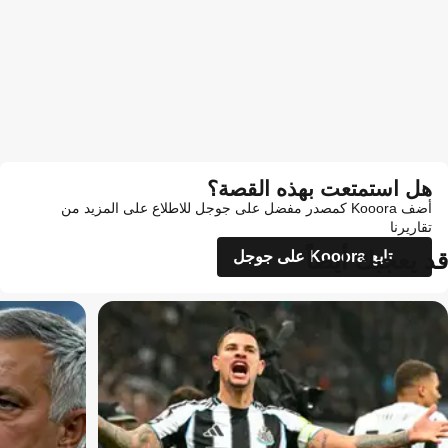
هل استمتعت بهذه القصة؟
أضف Kooora كمصدر مفضل على جوجل للاطلاع على المزيد من
تقاريرنا
قد يعجبك أيضاً
تابع Kooora على جوجل