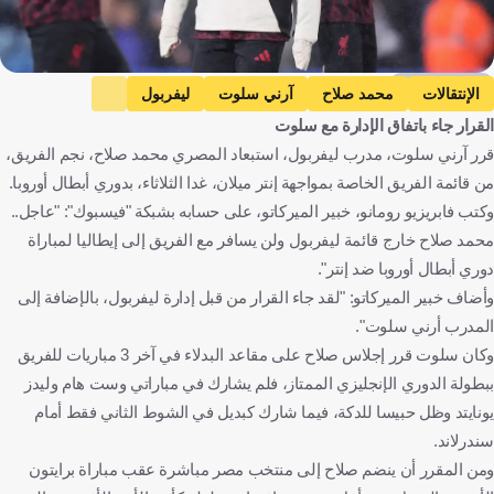
Getty Images
الإنتقالات
محمد صلاح
آرني سلوت
ليفربول
القرار جاء باتفاق الإدارة مع سلوت
إنتر ضد ليفربول
إنتر
دوري أبطال أوروبا
مصر
هولندا
قرر آرني سلوت، مدرب ليفربول، استبعاد المصري محمد صلاح، نجم الفريق،
إنجلترا
إيطاليا
كرة قدم
من قائمة الفريق الخاصة بمواجهة إنتر ميلان، غدا الثلاثاء، بدوري أبطال أوروبا.
وكتب فابريزيو رومانو، خبير الميركاتو، على حسابه بشبكة "فيسبوك": "عاجل..
محمد صلاح خارج قائمة ليفربول ولن يسافر مع الفريق إلى إيطاليا لمباراة
دوري أبطال أوروبا ضد إنتر".
وأضاف خبير الميركاتو: "لقد جاء القرار من قبل إدارة ليفربول، بالإضافة إلى
المدرب أرني سلوت".
وكان سلوت قرر إجلاس صلاح على مقاعد البدلاء في آخر 3 مباريات للفريق
ببطولة الدوري الإنجليزي الممتاز، فلم يشارك في مباراتي وست هام وليدز
يونايتد وظل حبيسا للدكة، فيما شارك كبديل في الشوط الثاني فقط أمام
سندرلاند.
ومن المقرر أن ينضم صلاح إلى منتخب مصر مباشرة عقب مباراة برايتون