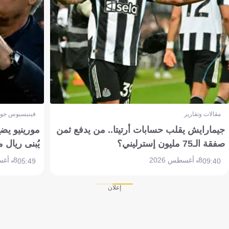
مقالات وتقارير
فينيسيوس جون
جيمارايش يقلب حسابات أرتيتا.. من يدفع ثمن
مورينيو يض
صفقة الـ75 مليون إسترليني؟
يُبنى ريال 
8 أغسطس 2026
8 أغسطس 2026
05:49
09:40
إعلان