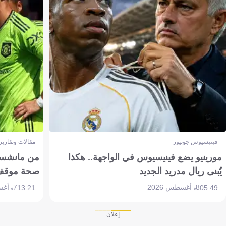
فينيسيوس جونيور
مقالات وتقارير
مورينيو يضع فينيسيوس في الواجهة.. هكذا
من مانشستر
يُبنى ريال مدريد الجديد
صحة موقف تين 
8 أغسطس 2026
7 أغسطس 2026
13:21
05:49
إعلان