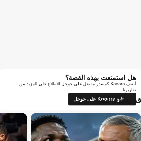
هل استمتعت بهذه القصة؟
أضف Kooora كمصدر مفضل على جوجل للاطلاع على المزيد من
تقاريرنا
قد يعجبك أيضاً
تابع Kooora على جوجل