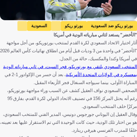
Getty Images
بورتو ريكو ضد السعودية
بورتو ريكو
السعودية
"الأخضر" يستعد لثاني مبارياته الودية في أمريكا
المباريات الودية
جيورجوس دونيس
كأس العالم
بورتوريكو
أثار اختيار الاتحاد السعودي لكرة القدم لمنتخب بورتوريكو، من أجل مواجهة
المملكة العربية السعودية
اليونان
كرة قدم
"الأخضر" في واحدة من 3 وديات قبل أيام من انطلاق نهائيات كأس العالم 2026
في أمريكا وكندا والمكسيك، حالة من الجدل.
المنتخب السعودي يلتقي مع بورتوريكو، فجر السبت، في ثاني مبارياته الودية
بمعسكره في الولايات المتحدة الأمريكية
، بعد أن خسر من الإكوادور 1-2 في
المباراة الأولى، بينما سيواجه السنغال فجر الأربعاء المقبل.
الصحفي السعودي نواف العقيل كشف عن السبب وراء مواجهة بورتوريكو،
رغم أنه يحتل المركز 156 في تصنيف الاتحاد الدولي لكرة القدم، بفارق 95
مركزًا خلف المنتخب السعودي.
وقال العقيل إن اليوناني جورجوس دونيس، المدير الفني للمنتخب السعودي،
هو من اختار تلك الودية، حيث كانت الوحيدة التي تم الاستقرار عليها بعد تعيينه،
خلفًا للمدرب الفرنسي هيرفي رينارد.