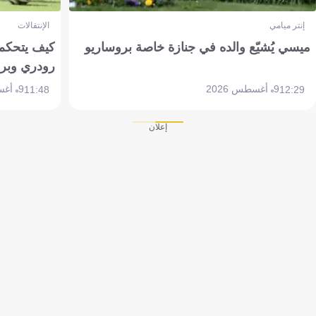
إنتر ميامي
الإنتقالات
ميسي يُشيّع والده في جنازة خاصة بروساريو
كيف يتحكم 
رودري وبر
9 أغسطس 2026
9 أغسطس 2026
11:48
12:29
إعلان