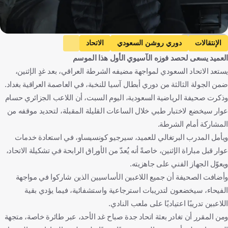
Getty Images
الإنتقالات
دوري روشن السعودي
الاتحاد
العميد يسعى لحصد فوزه الآسيوي الأول هذا الموسم
الشرطة ضد الاتحاد
الشرطة
دوري أبطال آسيا النخبة
يستعد الاتحاد السعودي لمواجهة مضيفه الشرطة العراقي، بعد غدٍ الإثنين،
حسام عوار
المملكة العربية السعودية
العراق
الجزائر
ضمن الجولة الثالثة من دوري أبطال آسيا للنخبة، في العاصمة العراقية بغداد.
كرة قدم
وذكرت صحيفة الرياضية السعودية، اليوم السبت، أن اللاعب الجزائري حسام
عوار سيخضع لاختبار طبي خلال الساعات القليلة المقبلة، لتحديد موقفه من
المشاركة أمام الشرطة.
ويأمل المدرب البرتغالي للعميد، سيرجيو كونسيساو، في استعادة خدمات
عوار قبل مباراة الإثنين، خاصةً أنه يُعدّ من الأوراق الرابحة في تشكيلة الاتحاد،
ويعوّل الجهاز الفني على جاهزيته.
وأضافت الصحيفة أن جميع اللاعبين الأساسيين الذين شاركوا في مواجهة
الفيحاء، سيخضعون لتدريبات استرجاعية واستشفائية، فيما يؤدي بقية
اللاعبين تدريبًا اعتياديًا على ملعب النادي.
ومن المقرر أن تغادر بعثة اتحاد جدة صباح غد الأحد، عبر طائرة خاصة، متجهة