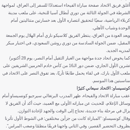
أغلق فريق الاتحاد صفحة مباراة الفيحاء استعدادًا للسفر إلى العراق، لمواجهة
الشرطة في الجولة الثالثة من دوري أبطال آسيا للنخبة، على ملعب مدينة
كربلاء الرياضية، سعيًا لتحقيق انتصاره الأول بعد خسارتين متتاليتين أمام
الوحدة وشباب الأهلي.
وبعد العودة من العراق، ينتظر الفريق كلاسيكو ناري أمام الهلال يوم الجمعة
المقبل، ضمن الجولة السادسة من دوري روشن السعودي، في اختبار مبكر
لمدربه الجديد.
كما يخوض اتحاد جدة مواجهة من العيار الثقيل أمام النصر، يوم 28 أكتوبر/
تشرين الأول الجاري، ضمن دور الـ16 من كأس خادم الحرمين الشريفين على
ملعب الأول بارك، في لقاء يحمل طابعًا ثأريًا، بعد تفوق النصر على الاتحاد في
مناسبتين هذا الموسم.
كونسيساو: الاتحاد سيعاني كثيرًا
عقب مباراة الاتحاد والفيحاء، ظهر المدرب البرتغالي سيرجيو كونسيساو أمام
وسائل الإعلام، للحديث عن مباراته الأولى مع العميد، حيث أكد أن الفريق لا
يزال في مرحلة بناء جديدة، تحتاج إلى الوقت والجهد لإعادة التوازن.
وقال كونسيساو: "المباراة كانت من جزأين مختلفين: في الشوط الأول تأثرنا
بظروف التحضير القصير، وفي الثاني واجهنا فريقًا منظمًا وصعب المراس".