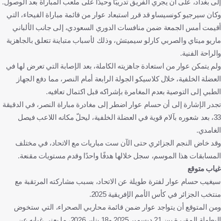
إلى بغداد، على أن يجري الفريق تدريبًا وحيدًا على ملعب المباراة بعد الوصول.
وكان سيرجيو كونسيساو قد قرر استبعاد عوار من قائمة مباراة الفيحاء، التي
أقيمت أمس الجمعة ضمن منافسات الدوري السعودي، إلى جانب الألباني
ماريو ميتاي والصربي كارلو سيميتش، وذلك لأسباب متباينة تتعلق بالجاهزية
والراحة الفنية.
ولم يتمكن عوار من استعادة جاهزيته الكاملة، بعد الإصابة التي تعرض لها في
العضلة الخلفية، خلال كلاسيكو الجولة الرابعة أمام النصر، مما دفع الجهاز
الطبي إلى التوصية بعدم المغامرة بإشراكه قبل اكتمال تعافيه.
تجدر الإشارة إلى أن حسام عوار اضطر إلى مغادرة مباراة النصر، في الدقيقة
33، بعد شعوره بآلام قوية في العضلة الخلفية، ليحلّ مكانه اللاعب فيصل
الغامدي.
وقد خاض النجم الجزائري حتى الآن ست مباريات مع الاتحاد، في مختلف
المسابقات هذا الموسم، سجل خلالها هدفًا واحدًا وقدم مستويات مقنعة.
غياب متوقع
سيغيب حسام عوار لفترة طويلة عن الاتحاد، بسبب مشاركته المرتقبة مع
منتخب الجزائر في كأس الأمم الإفريقية 2025.
ومن المتوقع أن يتواجد عوار ضمن قائمة محاربي الصحراء، التي ستخوض
البطولة المقررة بين 21 ديسمبر 2025 و18 يناير 2026، ما يعني غيابه عن