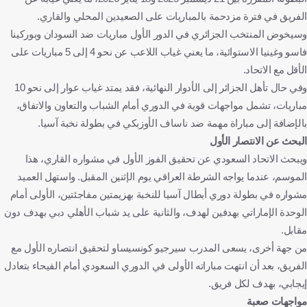
الفريق في فترة مزدحمة بالمباريات على الصعيدين المحلي والقاري.
وسيخوض المنتخب الجزائري في الدور الأول مباريات ضد السودان وبوركينا
فاسو وغينيا الاستوائية، ما يعني غياب اللاعب عن نحو 4 إلى 5 مباريات على
الأقل مع الاتحاد.
وفي حال تأهل الجزائر إلى الأدوار النهائية، فقد يمتد غياب عوار إلى نحو 10
مباريات، تشمل مواجهات قوية في الدوري أمام الشباب والتعاون والاتفاق،
بالإضافة إلى مباراة مهمة ضد ناساف الأوزبكي في بطولة نخبة آسيا.
البحث عن الانتصار الأول
ويبحث الاتحاد السعودي عن تحقيق الفوز الأول في مشواره القاري، هذا
الموسم، عندما يواجه الشرطة العراقي يوم الإثنين المقبل. واستهل العميد
مشواره في بطولة دوري أبطال آسيا للنخبة بهزيمتين مفاجئتين، الأولى أمام
الوحدة الإماراتي بهدفين لهدف، والثانية على يد شباب الأهلي دبي بهدف دون
مقابل.
من جهة أخرى، يسعى المدرب سيرجيو كونسيساو لتحقيق انتصاره الأول مع
الفريق، بعد أن انتهت مباراته الأولى في الدوري السعودي أمام الفيحاء بتعادل
إيجابي، بهدف لكل فريق.
مواجهات صعبة