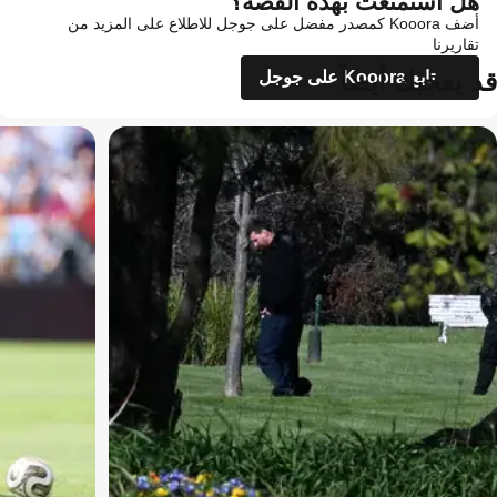
هل استمتعت بهذه القصة؟
أضف Kooora كمصدر مفضل على جوجل للاطلاع على المزيد من
تقاريرنا
قد يعجبك أيضاً
تابع Kooora على جوجل