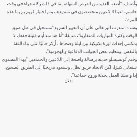
وأضاف: "أضعنا العديد من الفرص السهلة، بما في ذلك ركلة جزاء في وقت
حاسم.. لدينا 3 لاعبين متخصصون في تسديدها، وتم اختيار كريم بنزيما هذه
المرة".
وشدد المدرب البرتغالي على أن التغيير السريع "مستحيل في ظل ضيق
الوقت وكثرة المباريات المتقاربة"، متابعًا: "أنا هنا منذ أيام قليلة فقط، لا
يمكنني إحداث ثورة تكتيكية بين ليلة وضحاها.. أركز حاليًا على بناء الثقة
بالنفس، وتنظيم بعض الجوانب الدفاعية والهجومية".
وختم كونسيساو حديثه برسالة واضحة إلى اللاعبين والجماهير: "بهذا المستوى
سنعاني كثيرًا، لكن الاتحاد فريق بطل، وسنعود تدريجيًا إلى الطريق الصحيح،
إذا واصلنا العمل بجدية وروح جماعية".
إعلان