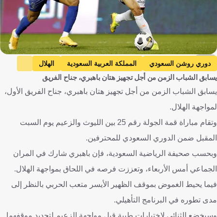
EPA
دوري روشن السعودي
المملكة العربية السعودية
الهلال
يسابق الشباب الزمن من أجل تجهيز هتان باهبري، جناح الفريق
الشباب
هتان سلطان باهبري
متعب الحربي
كرة قدم
يسابق الشباب الزمن من أجل تجهيز هتان باهبري، جناح الفريق الأول،
لمواجهة الهلال.
وتقام مباراة قمة الجولة رقم 25 بين الليوث والزعيم يوم السبت
المقبل ضمن الدوري السعودي للمحترفين.
وبحسب صحيفة الرياضية السعودية، فإن باهبري شارك في المران
الجماعي أمس الأربعاء، وتعززت فرصه في اللحاق بمواجهة الهلال.
فيما يحيط الغموض بموقف الظهير الأيسر متعب الحربي بالنظر إلى
مدى تطوره في البرنامج التأهيلي.
وسيخضع الثنائي لاختبارات طبية قبل مواجهة الزعيم لتحديد موقفهما