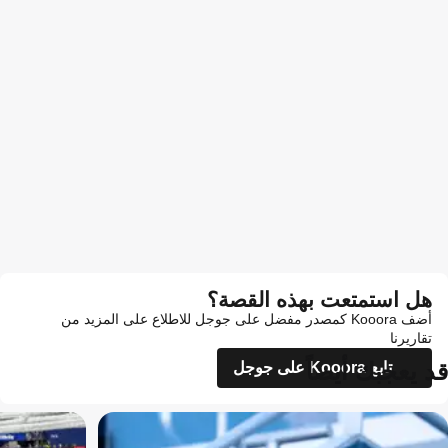
هل استمتعت بهذه القصة؟
أضف Kooora كمصدر مفضل على جوجل للاطلاع على المزيد من
تقاريرنا
قد يعجبك أيضاً
تابع Kooora على جوجل