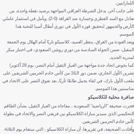
الإماراتيين.
على جانب آخر، يدخل الشرطة العراقي المواجهة برصيد نقطة واحدة، من
تعادل مع السد القطري وخسارة ضد الغرافة (0-2). ويأمل في استثمار عاملي
الأرض والجمهور لتحقيق فوزه الأول في دوري أبطال آسيا للنخبة هذا
الموسم.
وبعد العودة من العراق، ينتظر العميد، كلاسيكو ناريًا أمام الهلال يوم الجمعة
المقبل، ضمن الجولة السادسة من دوري روشن السعودي، في اختبار مبكر
لمدربه الجديد.
كما يخوض اتحاد جدة مواجهة من العيار الثقيل أمام النصر، يوم 28 أكتوبر/
تشرين الأول الجاري، ضمن دور الـ16 من كأس خادم الحرمين الشريفين على
ملعب الأول بارك، في لقاء يحمل طابعًا ثأريًا، بعد تفوق النصر على الاتحاد في
مناسبتين هذا الموسم.
صافرة محلية للكلاسيكو
فجرت صحيفة "الرياضية" السعودية ، مفاجاة من العيار الثقيل، بشأن الطاقم
التحكيمي الذي سيدير مباراة الكلاسيكو بين فريقي النصر والاتحاد في بطولة
كأس خادم الحرمين الشريفين.
وأفادت الصحيفة، في تقريرها، أن مباراة الكلاسيكو ، التي ستقام يوم الثلاثاء