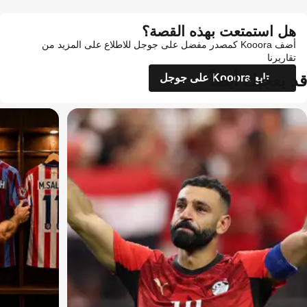
هل استمتعت بهذه القصة؟
أضف Kooora كمصدر مفضل على جوجل للاطلاع على المزيد من
تقاريرنا
قد يعجبك أيضاً
تابع Kooora على جوجل