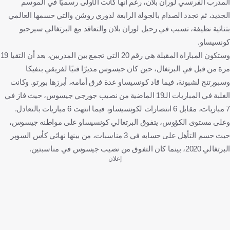
المدرب الفرنسي لوران بلان، رغم أنها كانت الأولى رسميًا في الموسم
الجديد، ثم تجدد الصدام بالجولة الرابعة لدوري روشن والتي حسمها العالمي
بثنائية نظيفة، تسبب في رحيل لوران بلان والتعاقد مع البرتغالي سيرجيو
كونسيساو.
وستكون المباراة المقبلة هي رقم 20 التي تجمع بين المدربين، بعد أن التقيا 19
مرة من قبل في البرتغال، حين كان جيسوس مديرًا فنيًا لفريقي بنفيكا
وسبورتنج لشبونة، فيما قاد كونسيساو عدة فرق أمامه، أبرزها بورتو. وكانت
الغلبة في المباريات الـ19 الماضية من نصيب جورجي جيسوس، حيث فاز في
7 مباريات، مقابل 6 انتصارات لكونسيساو، فيما انتهت 6 مباريات بالتعادل.
وعلى مستوى الكؤوس، يتفوق البرتغالي كونسيساو على مواطنه جيسوس،
حيث حسم التأهل على حسابه في 3 مناسبات، من بينها نهائي كأس السوبر
البرتغالي 2020، بينما كان التفوق من نصيب جيسوس في مناسبتين.
إعلان