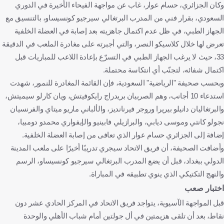
وكان الجزائري، حسام عوار، غاب عن مواجهة الفيحاء الأخيرة في الدوري
السعودي، بقرار فني من المدرب البرتغالي سيرجيو كونسيساو، بالتنسيق مع
الجهاز الطبي، في ظل عدم اكتمال جاهزيته بعد إصابة في العضلة الخلفية
تعرض لها خلال كلاسيكو النصر، والتي أجبرته على مغادرة الملعب في الدقيقة
33، حيث لا يرغب الجهاز الطبي في التسرّع بإعادة اللاعب للمباريات قبل
اكتمال شفائه، لتجنّب أي انتكاسة محتملة.
وبحسب صحيفة "الرياضية" السعودية، فإن القائمة المغادرة للنمور، شهدت
استدعاء 10 أجانب، وهم الصربيان بريدراج رايكوفيتش، ويان كارلو سيميتش،
والبرتغاليان دانيلو بيريرا وروجر فيرنانديز، والألباني ماريو ميتاي والفرنسيان
نجولو كانتي وموسى ديابي، والبرازيلي فابينيو والإيفواري محمدو دومبيا،
إضافة إلى الجزائري حسام عوار الذي تعافى من إصابة العضلة الخلفية.
وأضافت الصحيفة، أن فريق الاتحاد سيجري تدريبًا أخيرًا على ملعب المدينة
الدولي ببغداد، قبل أن يضع المدرب البرتغالي سيرجيو كونسيساو، الرسم
والنهج التكتيكي الذي ينوي تطبيقه في المباراة.
اختبار صعب
قبل المواجهة الآسيوية، يتواجد فريق الاتحاد في المركز الحادي عشر دون
نقاط، بعد أن تلقى هزيمتين في أل جولتين أمام شباب الأهلي والوحدة