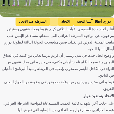
Getty Images
دوري أبطال آسيا النخبة
الاتحاد
الشرطة ضد الاتحاد
أعلن اتحاد جدة السعودي، غياب الثلاثي كريم بنزيما ومعاذ فقيهي وستيفن
الشرطة
كريم بنزيما
المملكة العربية السعودية
العراق
بيرجوين، عن مواجهة الشرطة العراقي التي ستقام، مساء غدٍ الإثنين على
فرنسا
كرة قدم
ملعب المدينة الدولي في بغداد، ضمن منافسات الجولة الثالثة لبطولة دوري
أبطال آسيا للنخبة.
وأوضح اتحاد جدة، في بيان رسمي أن كريم بنزيما يعاني من كدمة في الساق
اليمنى ويخضع حاليًا لبرنامج تأهيلي مكثف، في حين يعاني معاذ فقيهي من
التواء في الكاحل الأيسر مصحوب بإصابة في الأربطة وسيدأ البرنامج التأهيلي
في النادي.
فيما يعاني ستيفن بيرجوين من وعكة صحية ويلقى بمتابعة من الجهاز الطبي
للفريق.
الاتحاد يستعيد عوار
على جانب آخر، شهدت قائمة العميد، المستدعاة لمواجهة الشرطة العراقي،
عودة الجزائري حسام عوار بعد التعافي من الإصابة التي تعرض لها.