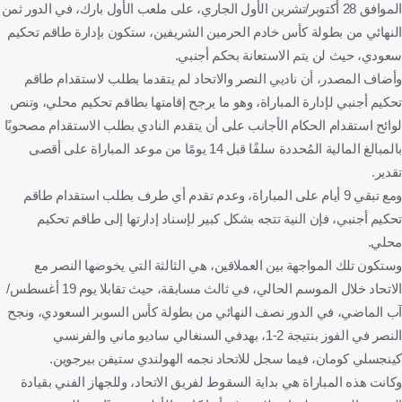
الموافق 28 أكتوبر/تشرين الأول الجاري، على ملعب الأول بارك، في الدور ثمن
النهائي من بطولة كأس خادم الحرمين الشريفين، ستكون بإدارة طاقم تحكيم
سعودي، حيث لن يتم الاستعانة بحكم أجنبي.
وأضاف المصدر، أن ناديي النصر والاتحاد لم يتقدما بطلب لاستقدام طاقم
تحكيم أجنبي لإدارة المباراة، وهو ما يرجح إقامتها بطاقم تحكيم محلي، وتنص
لوائح استقدام الحكام الأجانب على أن يتقدم النادي بطلب الاستقدام مصحوبًا
بالمبالغ المالية المُحددة سلفًا قبل 14 يومًا من موعد المباراة على أقصى
تقدير.
ومع تبقي 9 أيام على المباراة، وعدم تقدم أي طرف بطلب استقدام طاقم
تحكيم أجنبي، فإن النية تتجه بشكل كبير لإسناد إدارتها إلى طاقم تحكيم
محلي.
وستكون تلك المواجهة بين العملاقين، هي الثالثة التي يخوضها النصر مع
الاتحاد خلال الموسم الحالي، في ثالث مسابقة، حيث تقابلا يوم 19 أغسطس/
آب الماضي، في الدور نصف النهائي من بطولة كأس السوبر السعودي، ونجح
النصر في الفوز بنتيجة 2-1، بهدفي السنغالي ساديو ماني والفرنسي
كينجسلي كومان، فيما سجل للاتحاد نجمه الهولندي ستيفن بيرجوين.
وكانت هذه المباراة هي بداية السقوط لفريق الاتحاد، وللجهاز الفني بقيادة