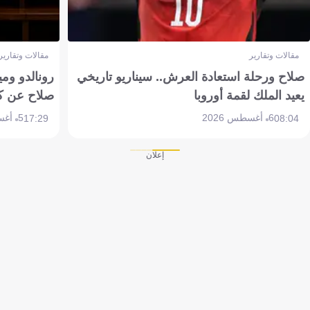
مقالات وتقارير
مقالات وتقارير
صلاح ورحلة استعادة العرش.. سيناريو تاريخي
رونالدو وم
يعيد الملك لقمة أوروبا
صلاح عن ك
6 أغسطس 2026
5 أغسطس 2026
17:29
08:04
إعلان