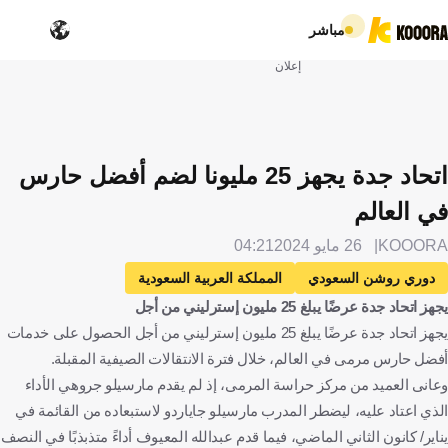
مباشر
إعلان
اتحاد جدة يجهز 25 مليونا لضم أفضل حارس
في العالم
KOOORA
26 مايو 2024
04:21
دوري روشن السعودي
المملكة العربية السعودية
يجهز اتحاد جدة عرضًا يبلغ 25 مليون إسترليني من أجل
الدوري الإنجليزي الممتاز
إنجلترا
مانشستر سيتي
يجهز اتحاد جدة عرضًا يبلغ 25 مليون إسترليني من أجل الحصول على خدمات
الاتحاد
ايديرسون
البرازيل
الإنتقالات
كرة قدم
أفضل حارس مرمى في العالم، خلال فترة الانتقالات الصيفية المقبلة.
وعانى العميد من مركز حراسة المرمى، إذ لم يقدم مارسيلو جروهي الأداء
الذي اعتاد عليه، ليضطر المدرب مارسيلو جاياردو لاستبعاده من القائمة في
يناير/ كانون الثاني الماضي، فيما قدم عبدالله المعيوف أداءً متذبذبًا في النصف