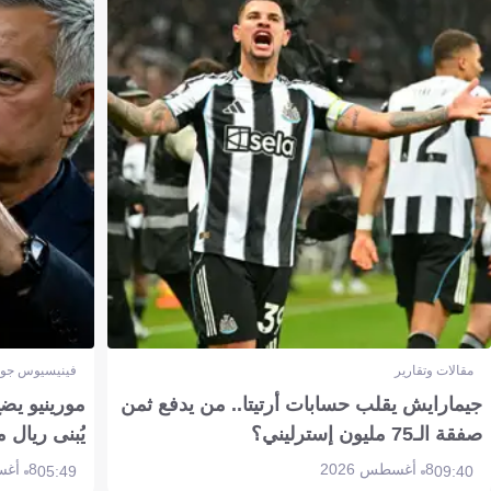
مقالات وتقارير
فينيسيوس جون
جيمارايش يقلب حسابات أرتيتا.. من يدفع ثمن
مورينيو يض
صفقة الـ75 مليون إسترليني؟
يُبنى ريال 
8 أغسطس 2026
8 أغسطس 2026
05:49
09:40