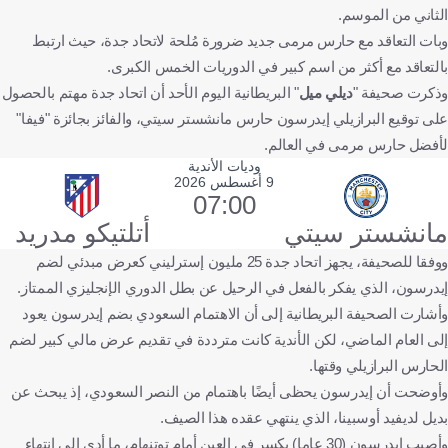
الثاني من الموسم.
وبات التعاقد مع حارس مرمى جديد ضرورة مُلحة لاتحاد جدة، حيث ارتبط
بالتعاقد مع أكثر من اسم كبير في الدوريات الخمس الكبرى.
وذكرت صحيفة "
ديلي ميل
" البريطانية اليوم الأحد أن اتحاد جدة مهتم بالحصول
على توقيع البرازيلي إيدرسون حارس مانشستر سيتي، والفائز بجائزة "فيفا"
لأفضل حارس مرمى في العالم.
وديات الأندية
9 أغسطس 2026
07:00
مانشستر سيتي
أتلتيكو مدريد
ووفقا للصحيفة، يجهز اتحاد جدة 25 مليون إسترليني كعرض مبدئي لضم
إيدرسون، الذي يفكر بالفعل في الرحيل عن بطل الدوري الإنجليزي الممتاز.
وأشارت الصحيفة البريطانية إلى أن الاهتمام السعودي بضم إيدرسون يعود
إلى العام الماضي، لكن الأندية كانت مترددة في تقديم عرض مالي كبير لضم
الحارس البرازيلي وقتها.
وأوضحت أن إيدرسون يحظى أيضًا باهتمام من النصر السعودي، إذ يبحث عن
بديل لديفيد أوسبينا، الذي ينتهي عقده هذا الصيف.
وأصيب إيدرسون (30 عاما) بكسر في العين أمام توتنهام، ما أدى إلى انتهاء