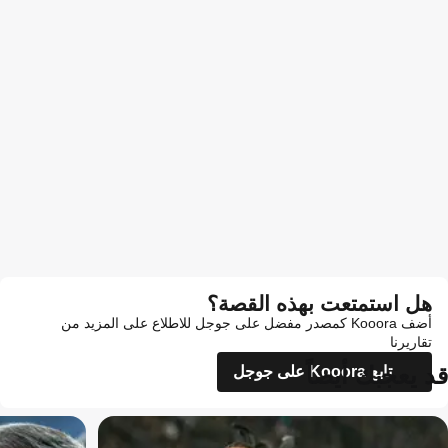
هل استمتعت بهذه القصة؟
أضف Kooora كمصدر مفضل على جوجل للاطلاع على المزيد من
تقاريرنا
قد يعجبك أيضاً
تابع Kooora على جوجل