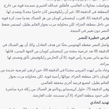
وتواصلت محاولات العالمي، فأطلق عبدالله الخيبري تسديدة قوية من خارج
المنطقة في الدقيقة 59، غير أن رايكوفيتش كان حاضرًا مجددًا وتصدى لها.
وفي الدقيقة 61، اقترب كينجسلي كومان من هز الشباك بعدما سدد كرة قوية
من داخل منطقة الجزاء، لكن محاولته مرت بجوار القائم بقليل، ليستمر ضغط
النصر دون تغيير في النتيجة.
فرص خطيرة للنصر
واصل النصر ضغطه الهجومي بحثًا عن هدف التعادل، وكاد أن يهز الشباك في
الدقيقة 65 بعد عرضية متقنة من كينجسلي كومان من الجهة اليمنى، قابلها
ساديو ماني بضربة رأس قوية، إلا أن الحارس رايكوفيتش تألق وتصدى لها
ببراعة.
وعاد ماني ليهدد المرمى مجددًا في الدقيقة 69، حين ارتقى لعرضية جديدة من
كومان داخل منطقة الجزاء، موجّهًا رأسية قوية، لكن محاولته مرت بجوار
القائم بقليل، لتضيع فرصة أخرى محققة للعالمي.
وفي الدقيقة 75، حاول كريستيانو رونالدو هز الشباك من ركلة حرة مباشرة
على حدود منطقة الجزاء، إلا أن تسديدته علت العارضة.
تهديد اتحادي