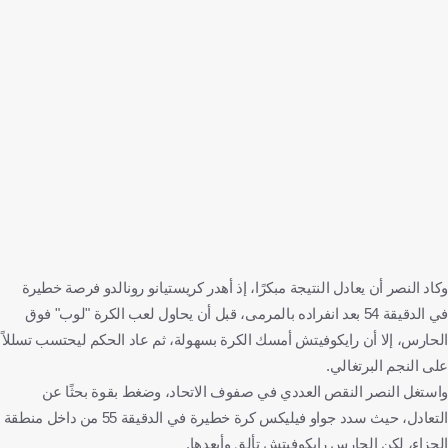
وكاد النصر أن يعادل النتيجة مبكرًا، إذ أهدر كريستيانو رونالدو فرصة خطيرة
في الدقيقة 54 بعد انفراده بالمرمى، قبل أن يحاول لعب الكرة "لوب" فوق
الحارس، إلا أن رايكوفيتش أمسك الكرة بسهولة، ثم عاد الحكم ليحتسب تسللاً
على النجم البرتغالي.
واستغل النصر النقص العددي في صفوف الاتحاد، وضغط بقوة بحثًا عن
التعادل، حيث سدد جواو فيليكس كرة خطيرة في الدقيقة 55 من داخل منطقة
الجزاء، لكن الحارس رايكوفيتش تألق وأبعدها.