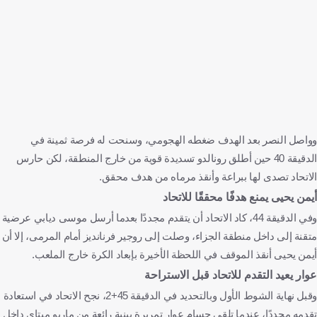
وواصل النصر بعد الهدف ضغطه الهجومي، وسنحت له فرصة ثمينة في
الدقيقة 40 حين أطلق رونالدو تسديدة قوية من خارج المنطقة، لكن حارس
الاتحاد تصدى لها ببراعة وأنقذ مرماه من هدف محقق.
أيمن يحيى يمنع هدفًا محققًا للاتحاد
وفي الدقيقة 44، كاد الاتحاد أن يتقدم مجددًا بعدما أرسل موسى ديابي عرضية
متقنة إلى داخل منطقة الجزاء، وصلت إلى روجير فرنانديز أمام المرمى، إلا أن
أيمن يحيى أنقذ الموقف في اللحظة الأخيرة بإبعاد الكرة خارج الملعب.
عوار يعيد التقدم للاتحاد قبل الاستراحة
وقبل نهاية الشوط الأول وبالتحديد في الدقيقة 45+2، نجح الاتحاد في استعادة
تقدمه مجددًا، عندما تلقى حسام عوار تمريرة بينية رائعة من ماريو ميتاي داخل