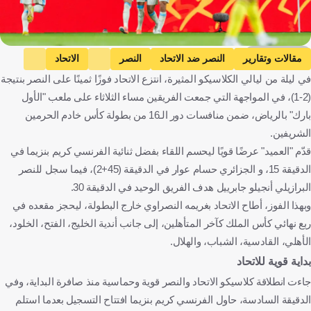
Getty Images
مقالات وتقارير
النصر ضد الاتحاد
النصر
الاتحاد
في ليلة من ليالي الكلاسيكو المثيرة، انتزع الاتحاد فوزًا ثمينًا على النصر بنتيجة
كأس خادم الحرمين الشريفين
المملكة العربية السعودية
كرة قدم
(2-1)، في المواجهة التي جمعت الفريقين مساء الثلاثاء على ملعب "الأول
بارك" بالرياض، ضمن منافسات دور الـ16 من بطولة كأس خادم الحرمين
الشريفين.
قدّم "العميد" عرضًا قويًا ليحسم اللقاء بفضل ثنائية الفرنسي كريم بنزيما في
الدقيقة 15، و الجزائري حسام عوار في الدقيقة (45+2)، فيما سجل للنصر
البرازيلي أنجيلو جابرييل هدف الفريق الوحيد في الدقيقة 30.
وبهذا الفوز، أطاح الاتحاد بغريمه النصراوي خارج البطولة، ليحجز مقعده في
ربع نهائي كأس الملك كآخر المتأهلين، إلى جانب أندية الخليج، الفتح، الخلود،
الأهلي، القادسية، الشباب، والهلال.
بداية قوية للاتحاد
جاءت انطلاقة كلاسيكو الاتحاد والنصر قوية وحماسية منذ صافرة البداية، وفي
الدقيقة السادسة، حاول الفرنسي كريم بنزيما افتتاح التسجيل بعدما استلم