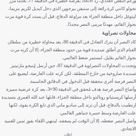
ورغم النقص العددي، رد الاتحاد بفرصة خطيرة في الدقيقة 77، بعدما مرّر
نجولو كانتي كرة رائعة إلى ستيفن بيرجوين الذي دخل كبديل لكريم بنزيما،
ليتوغل داخل منطقة الجزاء بعد مراوغة الدفاع، قبل أن يسدد كرة قوية مرت
بجوار القائم، مهددًا مرمى النصر مجددًا.
محاولات نصراوية
كاد النصر أن يدرك التعادل في الدقيقة 86، بعد محاولة خطيرة من سلطان
الغنام الذي أطلق تسديدة قوية من حدود منطقة الجزاء، إلا أن كرته مرت
بجوار القائم بقليل، ليستمر ضغط العالمي.
وتجددت المحاولات النصراوية في الدقيقة 87، حين أرسل إينيجو مارتينيز
تسديدة صاروخية من خارج المنطقة، لكن كرته علت العارضة، ليضيع على
النصر فرصة أخرى محققة قبل الدخول في الدقائق الحاسمة.
وأضاع النصر فرصة هدف مُحقق في الدقيقة 90+3، بعد كرة عرضية مميزة
أرسلها كريستيانو رونالدو داخل منطقة الجزاء، قابلها عبد الله العمري بتسديدة
ارتطمت بالدفاع، قبل أن ترتد إلى ساديو ماني الذي تابع الكرة بقوة، لكنها
علت العارضة وسط حسرة جماهير العالمي.
واصل النصر ضغطه، إلا أن الوقت لم يسعفه، لينتهي اللقاء بفوز ثمين للعميد
الاتحادي.
إعلان