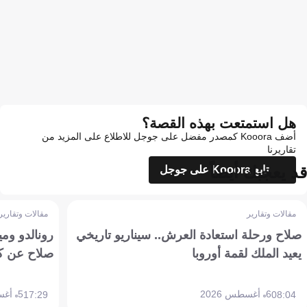
هل استمتعت بهذه القصة؟
أضف Kooora كمصدر مفضل على جوجل للاطلاع على المزيد من
تقاريرنا
قد يعجبك أيضاً
تابع Kooora على جوجل
مقالات وتقارير
مقالات وتقارير
صلاح ورحلة استعادة العرش.. سيناريو تاريخي
رونالدو وم
يعيد الملك لقمة أوروبا
صلاح عن ك
6 أغسطس 2026
5 أغسطس 2026
17:29
08:04