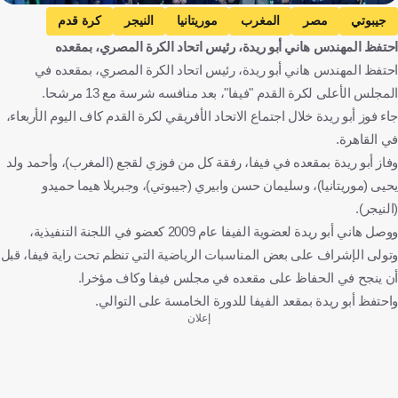
جيبوتي
مصر
المغرب
موريتانيا
النيجر
كرة قدم
احتفظ المهندس هاني أبو ريدة، رئيس اتحاد الكرة المصري، بمقعده
احتفظ المهندس هاني أبو ريدة، رئيس اتحاد الكرة المصري، بمقعده في
المجلس الأعلى لكرة القدم "فيفا"، بعد منافسه شرسة مع 13 مرشحا.
جاء فوز أبو ريدة خلال اجتماع الاتحاد الأفريقي لكرة القدم كاف اليوم الأربعاء،
في القاهرة.
وفاز أبو ريدة بمقعده في فيفا، رفقة كل من فوزي لقجع (المغرب)، وأحمد ولد
يحيى (موريتانيا)، وسليمان حسن وابيري (جيبوتي)، وجبريلا هيما حميدو
(النيجر).
ووصل هاني أبو ريدة لعضوية الفيفا عام 2009 كعضو في اللجنة التنفيذية،
وتولى الإشراف على بعض المناسبات الرياضية التي تنظم تحت راية فيفا، قبل
أن ينجح في الحفاظ على مقعده في مجلس فيفا وكاف مؤخرا.
واحتفظ أبو ريدة بمقعد الفيفا للدورة الخامسة على التوالي.
إعلان