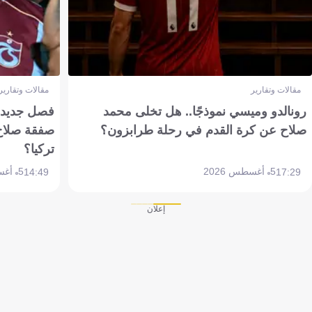
مقالات وتقارير
مقالات وتقارير
رونالدو وميسي نموذجًا.. هل تخلى محمد
فصل جديد بم
صلاح عن كرة القدم في رحلة طرابزون؟
صفقة صلاح
تركيا؟
5 أغسطس 2026
5 أغسطس 2026
14:49
17:29
إعلان