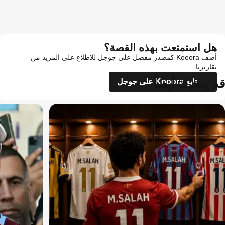
هل استمتعت بهذه القصة؟
أضف Kooora كمصدر مفضل على جوجل للاطلاع على المزيد من
تقاريرنا
قد يعجبك أيضاً
تابع Kooora على جوجل