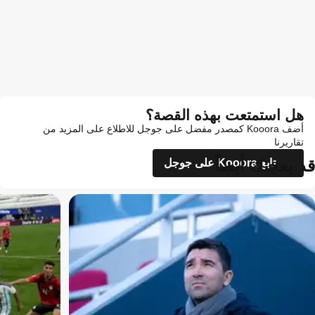
هل استمتعت بهذه القصة؟
أضف Kooora كمصدر مفضل على جوجل للاطلاع على المزيد من
تقاريرنا
قد يعجبك أيضاً
تابع Kooora على جوجل