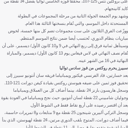
على بروكلين نتس 125-107، محققا فوزه الخامس تواليا بفضل 34 نقطة من
كايد كانينجهام.
وشهد يوم الجمعة الجولة الثانية من مرحلة المجموعات في البطولة
المستحدثة داخل الموسم، والتي تُقام بنسختها الثالثة هذا العام.
ووزّعت الفرق الثلاثون على ست مجموعات تضم كل منها خمسة، لخوض
مباريات بنظام الدوري، تُحتسب أيضا ضمن نتائج الموسم المنتظم.
وسيتأهل ثمانية فرق إلى ربع النهائي في 9 و10 كانون الأول/ ديسمبر، على أن
تُقام نصف النهائي في لاس فيغاس يوم 13 كانون الأول/ ديسمبر، والمباراة
النهائية في 16 من الشهر عينه.
سبيرز يحرم روكتس من فوز سادس تواليا
بعد خسارتين، قاد الفرنسي فيكتور ويمبانياما فريقه سان أنتونيو سبيرز إلى
تحقيق فوز ثمين على ضيفه هيوستن روكتس بقيادة كيفن دورانت 121-110.
وسجل هاريسون بارنز 24 نقطة، بينما أضاف كل من العملاق ويمبانياما
وجوليان شامبيني 22 نقطة لسان أنتونيو، حيث نجح ويمبانياما في العودة بقوة
بعد أن اقتصر رصيده على أربع نقاط فقط في الشوط الأول.
وسجل التركي ألبيرين شينجون 25 نقطة مع 9 متابعات و8 تمريرات حاسمة،
فيما أضاف دورانت، المتوج بلقب الدوري مرتين، 24 نقطة لهيوستن، الذي بدأ
المباراة بقوة وتقدم بفارق وصل إلى 11 نقطة في الشوط الأول.