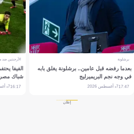
برشلونة
الأرجنتين ضد 
بعدما رفضه قبل عامين.. برشلونة يغلق بابه
الفيفا يحتفي
في وجه نجم البريميرليج
شباك مصر
7 أغسطس 2026
7 أغسطس 2026
16:17
17:47
إعلان