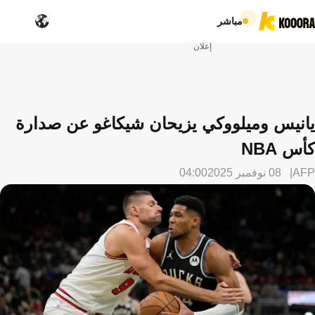
مباشر
إعلان
يانيس وميلووكي يزيحان شيكاغو عن صدارة
كأس NBA
AFP
08 نوفمبر 2025
04:00