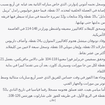
وسجل نجمه أنتوني إدواردز، الذي خاض مباراته الثانية بعد غيابه عن أربع بسبب
إصابة في العضلة الخلفية لفخذه، 37 نقطة، فيما حقق جوليوس راندل "تريبل
دابل" بـ19 نقطة و10 متابعات و12 تمريرة حاسمة في مباراة سيطر فيها فريقه
من بدايتها حتى نهايتها.
وسحق كليفلاند كافالييرز مضيفه واشنطن ويزاردز 148-114 في العاصمة
الأمريكية.
وقاد دونوفان ميتشل هجوم كافالييرز المتوازن بـ24 نقطة، وأضاف داريوس
جارلاند 20 نقطة، وإيفان موبلي 18 نقطة، وسجل سبعة لاعبين من كليفلاند
أكثر من عشر نقاط.
وحقق ممفيس جريزليز فوزا معنويا 118-104 على دالاس مافريكس، بفضل 21
نقطة لكل من جا مورانت وسيدريك كاورد، بعد أن بنى تقدما كبيرا في بداية
اللقاء.
وجاء هذا الفوز في وقت حساس للفريق الذي خسر أربع مباريات متتالية وسط
توتر بين مورانت والجهاز الفني.
أما ميامي هيت، فقد تعملق هجومه مسجلا رقما قياسيا في تاريخ النادي بـ53
نقطة في الربع الأول، في طريقه للفوز على شارلوت هورنتس 126-108.
إعلان