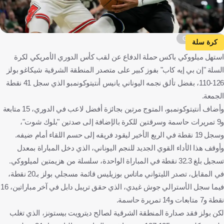
Getty Images
كرة سلة
استهل ميلووكي باكس حملة الدفاع عن لقب كأس الدوري الأمريكي لكرة
السلة "إن بي إيه كاب" بفوز كبير على متصدر المنطقة الشرقية شيكاغو بولز
126-110، بفضل تألق نجمه اليوناني يانيس أنتيتوكونمبو الذي سجل 41 نقطة
الجمعة.
وأضاف أنتيتوكونمبو، المتوج مرتين بجائزة أفضل لاعب في الدوري، 15 متابعة
و9 تمريرات حاسمة وسرقتين للكرة بالإضافة إلى صدتين "بلوك شوت"،
وسجل 19 نقطة في الربع الأخير ليقود فريقه إلى حسم اللقاء أمام ضيفه.
وأوقف هذا الأداء القوي الجديد للنجم اليوناني، الذي دخل المباراة بمعدل
تسجيل بلغ 32.3 نقطة في المباراة الواحدة، سلسلة من هزيمتين لميلووكي.
في المقابل، تصدر الليتواني ماتاس بوزيليس قائمة مسجلي بولز بـ20 نقطة،
فيما سجل الأسترالي جوش غيدي، الذي حقق تريبل دابل في آخر مباراتين، 16
نقطة و7 متابعات و14 تمريرة حاسمة.
لكن بولز فقد صدارة المنطقة الشرقية لصالح ديترويت بيستونز، الذي تغلب