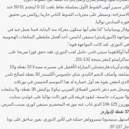
لكن سبيرز أنهى الشوط الأول بسلسلة نقاط بلغت 12-0 ليتقدم 51-50 عند
الاستراحة، وسيطر على مجريات الشوط الثاني حارما روكتس من تحقيق
فوزه السادس تواليا.
وقال ويمبانياما "كنا نعلم أنها ستكون معركة منذ البداية. قمنا بعمل جيد في
مواجهة (النيوزيلندي) ستيفن آدامس، أحد أفضل ملتقطي المتابعات الهجومية
في الدوري. لقد كانت المواجهة قوية".
أما أوكلاهوما سيتي ثاندر، حامل لقب الدوري، فقد حقق فوزا صريحا على
ساكرامنتو كينغز بنتيجة 132-101.
وقدم أيزياه هارتنشتاين المباراة الأفضل في مسيرته مسدلا 33 نقطة و19
متابعة، وأضاف النجم الكندي شاي جلجيوس-ألكسندر 30 نقطة لصالح ثاندر
الذي انتفض بقوة بعد أول خسارة له هذا الموسم الخميس في بورتلاند.
وسجل نجم دنفر ناجتس العملاق الصربي نيكولا يوكيتش 26 نقطة، و9 متابعات
و9 تمريرات حاسمة، ليقود فريقه إلى فوز ثالث تواليا على غولدن ستايت
ووريرز 129-104 الذي غاب عنه موزعه المخضرم ستيفن كوري بسبب المرض.
37 نقطة لإدواردز
استهل مينيسوتا تيمبروولفز حملته في كأس الدوري، بفوز ساحق على يوتا
جاز 137-97.