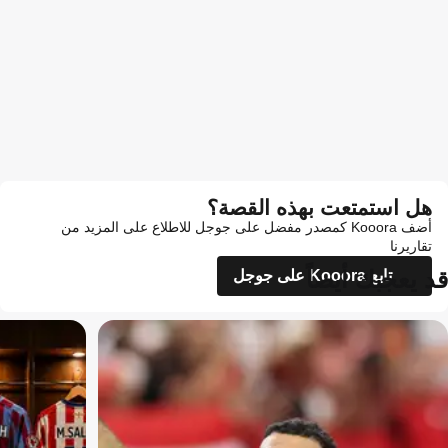
هل استمتعت بهذه القصة؟
أضف Kooora كمصدر مفضل على جوجل للاطلاع على المزيد من
تقاريرنا
قد يعجبك أيضاً
تابع Kooora على جوجل