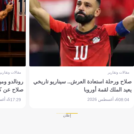
مقالات وتقارير
مقالات وتقارير
صلاح ورحلة استعادة العرش.. سيناريو تاريخي
رونالدو وم
يعيد الملك لقمة أوروبا
صلاح عن ك
6 أغسطس 2026
5 أغسطس 2026
17:29
08:04
إعلان