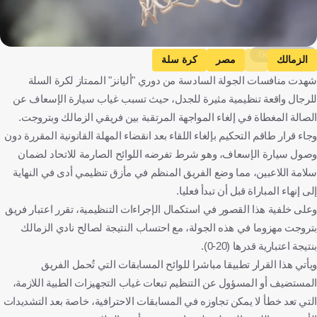
Getty Images
الزمالك
مصر
كرة سلة
شهدت منافسات الجولة السادسة من دوري "أليانز" الممتاز لكرة السلة
للرجال واقعة تنظيمية مثيرة للجدل، حيث تسبب غياب سيارة الإسعاف عن
الصالة المغطاة في إلغاء المواجهة المرتقبة بين فريقي الزمالك وبتروجت.
وجاء قرار طاقم التحكيم بإلغاء اللقاء بعد انقضاء المهلة القانونية المقررة دون
وصول سيارة الإسعاف، وهو شرط تفرضه اللوائح الصارمة للاتحاد لضمان
سلامة اللاعبين، مما وضع الفريق المنظم في مأزق تنظيمي أدى في النهاية
إلى إنهاء المباراة قبل أن تبدأ فعليا.
وعلى خلفية هذا القصور في استكمال الإجراءات التنظيمية، تقرر اعتبار فريق
بتروجت مهزوما في هذه الجولة، مع احتساب النتيجة لصالح نادي الزمالك
بنتيجة اعتبارية قدرها (20-0).
ويأتي هذا القرار تطبيقا مباشرا للوائح المسابقات التي تُحمل الفريق
المستضيف أو المسؤول عن التنظيم تبعات غياب التجهيزات الطبية اللازمة،
التي تعد خطأ لا يمكن تجاوزه في المسابقات الاحترافية، خاصة بعد التشديدات