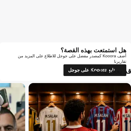
هل استمتعت بهذه القصة؟
أضف Kooora كمصدر مفضل على جوجل للاطلاع على المزيد من
تقاريرنا
قد يعجبك أيضاً
تابع Kooora على جوجل