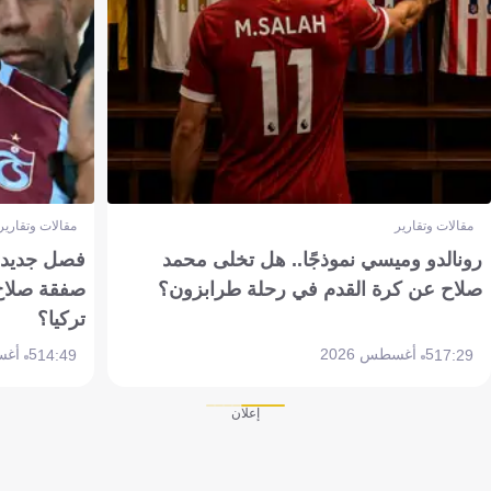
مقالات وتقارير
مقالات وتقارير
رونالدو وميسي نموذجًا.. هل تخلى محمد
فصل جديد بم
صلاح عن كرة القدم في رحلة طرابزون؟
صفقة صلاح
تركيا؟
5 أغسطس 2026
5 أغسطس 2026
14:49
17:29
إعلان