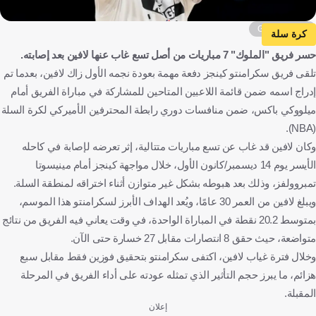
Getty Images
كرة سلة
حسر فريق "الملوك" 7 مباريات من أصل تسع غاب عنها لافين بعد إصابته.
تلقى فريق سكرامنتو كينجز دفعة مهمة بعودة نجمه الأول زاك لافين، بعدما تم
إدراج اسمه ضمن قائمة اللاعبين المتاحين للمشاركة في مباراة الفريق أمام
ميلووكي باكس، ضمن منافسات دوري رابطة المحترفين الأميركي لكرة السلة
(NBA).
وكان لافين قد غاب عن تسع مباريات متتالية، إثر تعرضه لإصابة في كاحله
الأيسر يوم 14 ديسمبر/كانون الأول، خلال مواجهة كينجز أمام مينيسوتا
تمبروولفز، وذلك بعد هبوطه بشكل غير متوازن أثناء اختراقه لمنطقة السلة.
ويبلغ لافين من العمر 30 عامًا، ويُعد الهداف الأبرز لسكرامنتو هذا الموسم،
بمتوسط 20.2 نقطة في المباراة الواحدة، في وقت يعاني فيه الفريق من نتائج
متواضعة، حيث حقق 8 انتصارات مقابل 27 خسارة حتى الآن.
وخلال فترة غياب لافين، اكتفى سكرامنتو بتحقيق فوزين فقط مقابل سبع
هزائم، ما يبرز حجم التأثير الذي تمثله عودته على أداء الفريق في المرحلة
المقبلة.
إعلان