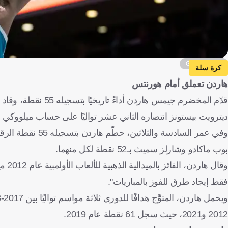
Getty Images
كرة سلة
هاردن تعملق أمام هورنتس
ديترويت بيستونز انتصاره الثاني عشر تواليًا على حساب ميلووكي باكس 129-116، أمس السبت، في دوري كرة السلة الأمريكي
وفي عمر السادسة 
بوب ماكادو وشارلز سميث بـ52 نقطة لكل منهما.
وقال
فقط إيجاد طرق للفوز بالمباريات".
2012 و2021، حيث سجل 61 نقطة عام 2019.