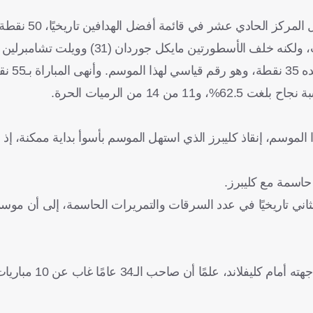
سجل هاردن، الذي يخوض موسمه السابع ع
طورتين مايكل جوردان (31) وويلت تشامبرلين (118).
وتألق هاردن منذ بداي
4 عامًا والذي يحتل المركز الثاني تاريخيًا في عدد السرقات والتمريرات الحاسمة، إلى أن
ومن المتوقع أن يعود إلى صفوف كليبرز نجمه كواي ل