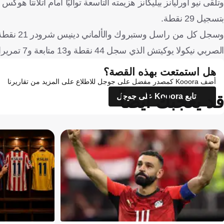
بتسجيل 29 نقطة.
الصربي نيكولا يوكيتش الذي سجل 44 نقطة و13 متابعة و7 تمريرات حاسمة.
هل استمتعت بهذه القصة؟
أضف Kooora كمصدر مفضل على جوجل للاطلاع على المزيد من تقاريرنا
قد يعجبك أيضاً
تابع Kooora على جوجل