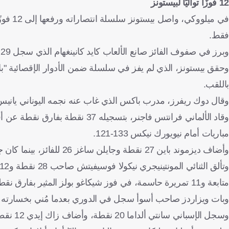
12 فوزًا تواليًا لبيستونز
فقط.
وبرز في صفوف الفائز صانع الألعاب كايد كانينغهام الذي سجل 29 نقطة وأضاف 8 متابعات و10 تمريرات حاسمة.
باللقب.
وقال دوك ريفرز، مدرب باكس الذي غاب عنه نجمه اليوناني يانيس أن
وقاد الألماني فرانتس فاجنر، بتس
مباريات أمام نيويورك نيكس 133-121.
وأضاف ديزموند باين 27 نقطة وجايلن ساغز 26 للفائز، بينما كان جايلن برونسون الأفضل مع نيكس بـ33 نقطة و11 تمريرة حاسمة.
متابعة و11 تمريرة حاسمة، في فوز شيكاغو بولز المثير بفارق نقطة على واشنطن ويزاردز 121-120.
وبات ويزاردز صاحب أسوأ سجل في الدوري بعدما مُني بخسارته ال
وسجل الإسباني سانتي ألداما 20 نقطة، وأضاف زاك إيدي 12 نقطة و15 متابعة في فوز ممفيس غريزليز على دالاس مافريكس 102-96.