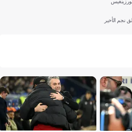
في كريستابس بورزينغيس
21 نقطة، وقادا سكرامنتو كينغز للفوز على دنفر ناجتس 128-123، رغم تألق نجم الأخير