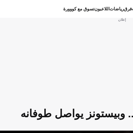
فرق
رياضات
اللاعبون
تسوق مع كووورة
إعلان
. وبيستونز يواصل طوفانه