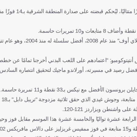
في ميلووكي، واصل بيستونز سلسلة انتصاراته ورفعها إل
وحقق بيستونز، الذي لم يفز في سلسلة ضمن الأدوار الإقصائية "بلاي أوف"
تيتوكومبو: "اعتمادهم على اللعب البدني أخرجنا تمامًا عن خططنا
جيله 37 نقطة بفارق نقطة عن أفضل رصيد في مسيرته، أورلاندو ماجيك لتحقيق انتصاره ال
رابعة عشرة تواليًا والخامسة عشرة هذا الموسم مقابل فوز وحيد