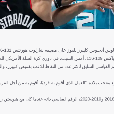
 للمحترفين.
والثلاثين، حطّم هاردن بتسجيله 55 نقطة الرقم القياسي السابق لأكثر عدد من النقاط للاعب بقميص كلي
 هاردن، الفائز بالميدالية الذهبية للألعاب الأولمبية عام 2012 مع منتخب بلاده: "العمل الذي أقوم به فرديًا، أقوم به
ويحمل هاردن، المتوَّج هدافًا للدوري ثلاثة مواسم تواليًا بين 2017-2018 و2019-2020، الرقم القياسي ذاته