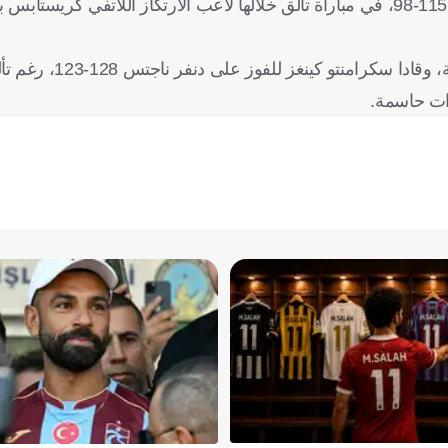
وتلقى نيو أورليانز بيليكانز هزيمته التاسعة تواليًا أمام أتلانتا هوكس 115-98، في مباراة تألق خلالها لاعب الارتكاز اللات
وسجل كل من راسل وستبروك والألماني دينيس شرودر 