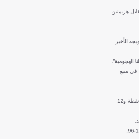
ى 12 فوزًا متتاليًا، ليُحكم قبضته على صدارة المنطقة الشرقية بـ14 فوزًا مقابل هزيمتين
 منذ عام 2008، أفضل سلسلة له منذ 2004، وهو عام تتويجه الأخير
 الهجومية".
سادس في سبع
وتألق الثنائي المونتينيجري نيكولا فوسيفيتش صاحب 28 نقطة و12 متابعة، وجوش غيدي الذي حقق ثلاثية مزدوجة "تريبل دابل" بـ18 نقطة و12
.