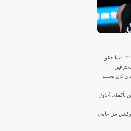
قدّم المخضرم جيمس هاردن أداءً تاريخيًا بتسجيله 55 نقطة، وقاد لوس أنجلوس كليبرز للفوز على مضيفه شارلوت هورنتس 131-116، فيما حقق
برز، والذي كان يحمله
 من أجل الفريق بأكمله. أحاول
 عندما كان مع هيوستن روكتس بين عامَي