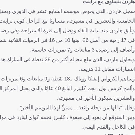
هاردن يتساوى مع براينت
الخامسة والعشرين في مسيرته، متساويًا مع الراحل كوبي براينت، ولكنه خلف الأس
في 17 رمية من أصل 26، بينها 10 من 16 في الرميات الثلاثية بنسبة نجاح بلغت 62.5%، و11 من 14 من الرميات الحرة.
وأضاف إلى رصيده 3 متابعات و7 تمريرات حاسمة.
انتصارات مقابل 11 هزيمة.
وساهم الكرواتي إيفيكا زوباك بـ18 نقطة و9 متابعات و6 تمريرات حاسمة مع كليبرز.
وألمح كريس بول، نجم كليبرز البالغ 0
والعشرين سيكون الأخير في مسيرته.
وقال: "يا لها من رحلة رائعة... ممتنٌّ لهذا الموسم الأخير".
في الكاحل والقدم اليمنى.