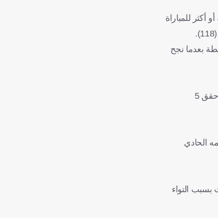
شر في الدوري ويحتل المركز الحادي عشر في قائمة أفضل الهدافين تاريخيًا، 50 نقطة أو أكثر للمباراة
ة اللقاء ووصل إلى فترة الاستراحة وفي رصيده 35 نقطة، وهو رقم قياسي لهذا الموسم. وأنهى المباراة بـ55 نقطة بعدما نجح
ويحاول هاردن، الذي يبلغ معدله أكثر من 28 نقطة في المباراة هذا الموسم، إنقاذ كليبرز الذي استهل الموسم بأسوأ بداية ممكنة، إذ حقق 5
 موسمه الحادي
ينارد في مواجهته أمام كليفلاند، علمًا أن صاحب الـ34 عامًا غاب عن 10 مباريات بسبب التواء