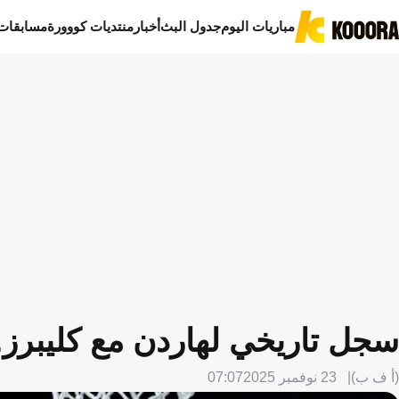
مباريات اليوم
جدول البث
أخبار
منتديات كووورة
مسابقات
سجل تاريخي لهاردن مع كليبرز.
(أ ف ب)
23 نوفمبر 2025
07:07