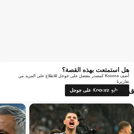
هل استمتعت بهذه القصة؟
أضف Kooora كمصدر مفضل على جوجل للاطلاع على المزيد من
تقاريرنا
قد يعجبك أيضاً
تابع Kooora على جوجل