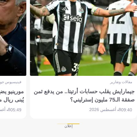
مقالات وتقارير
فينيسيوس جون
جيمارايش يقلب حسابات أرتيتا.. من يدفع ثمن
مورينيو يض
صفقة الـ75 مليون إسترليني؟
يُبنى ريال 
8 أغسطس 2026
8 أغسطس 2026
05:49
09:40
إعلان