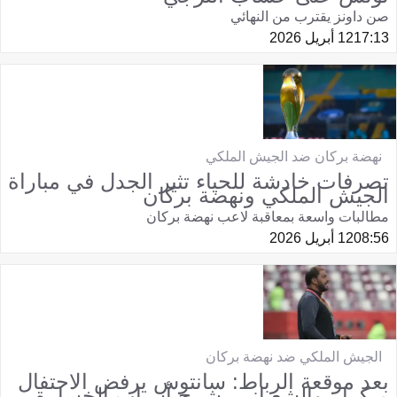
صن داونز يقترب من النهائي
17:13
12 أبريل 2026
نهضة بركان ضد الجيش الملكي
تصرفات خادشة للحياء تثير الجدل في مباراة
الجيش الملكي ونهضة بركان
مطالبات واسعة بمعاقبة لاعب نهضة بركان
08:56
12 أبريل 2026
الجيش الملكي ضد نهضة بركان
بعد موقعة الرباط: سانتوس يرفض الاحتفال
مبكرا.. والشعباني يشرح أسباب الخسارة