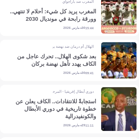
المغرب ضد باراجواي
المغرب يريد كل شيء: أحلام لا تنتهي..
وورقة رابحة في مونديال 2030
30 مارس 2026
15:44
الهلال أم درمان ضد نهضة بركان
بعد شكوى الهلال.. تحرك عاجل من
الكاف يهدد تأهل نهضة بركان
30 مارس 2026
09:41
دوري أبطال إفريقيا - المرحلة التمهيدية
استجابةً للانتقادات.. الكاف يعلن عن
خطوة تاريخية في دوري الأبطال
والكونفيدرالية
29 مارس 2026
11:11