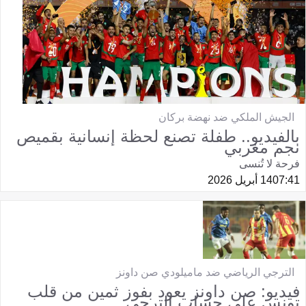
الجيش الملكي ضد نهضة بركان
بالفيديو.. طفلة تصنع لحظة إنسانية بقميص
نجم مغربي
فرحة لا تُنسى
07:41
14 أبريل 2026
الترجي الرياضي ضد ماميلودي صن داونز
فيديو: صن داونز يعود بفوز ثمين من قلب
تونس على حساب الترجي