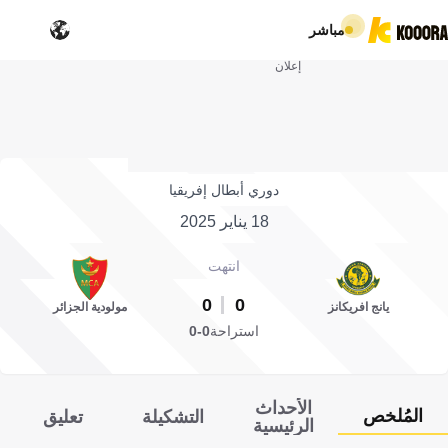
مباشر
إعلان
دوري أبطال إفريقيا
18 يناير 2025
انتهت
0
0
يانج افريكانز
مولودية الجزائر
استراحة
0-0
الأحداث
المُلخص
التشكيلة
تعليق
الرئيسية