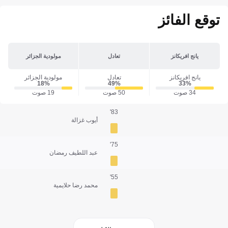
توقع الفائز
يانج افريكانز
تعادل
مولودية الجزائر
يانج افريكانز
تعادل
مولودية الجزائر
18‎%‎
49‎%‎
33‎%‎
34 صوت
50 صوت
19 صوت
83'
أيوب غزالة
75'
عبد اللطيف رمضان
55'
محمد رضا حلايمية