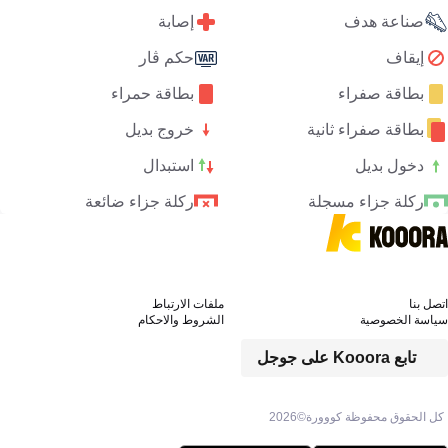
صناعة هدف
إصابة
إيقاف
حكم ڤار
بطاقة صفراء
بطاقة حمراء
بطاقة صفراء ثانية
خروج بديل
دخول بديل
استبدال
ركلة جزاء مسجلة
ركلة جزاء ضائعة
اتصل بنا
ملفات الارتباط
سياسة الخصوصية
الشروط والاحكام
تابع Kooora على جوجل
كل الحقوق محفوظة كووورة©
2026